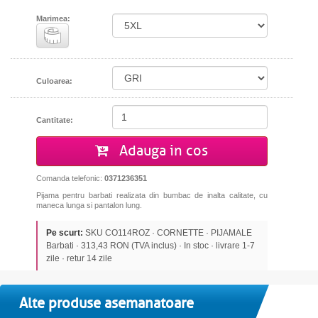
Marimea:
Culoarea:
Cantitate:
Adauga in cos
Comanda telefonic:
0371236351
Pijama pentru barbati realizata din bumbac de inalta calitate, cu
maneca lunga si pantalon lung.
Pe scurt:
SKU CO114ROZ · CORNETTE · PIJAMALE
Barbati · 313,43 RON (TVA inclus) · In stoc · livrare 1-7
zile · retur 14 zile
Alte produse asemanatoare