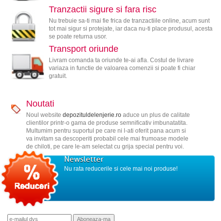
Tranzactii sigure si fara risc
Nu trebuie sa-ti mai fie frica de tranzactiile online, acum sunt
tot mai sigur si protejate, iar daca nu-ti place produsul, acesta
se poate returna usor.
Transport oriunde
Livram comanda ta oriunde te-ai afla. Costul de livrare
variaza in functie de valoarea comenzii si poate fi chiar
gratuit.
Noutati
Noul website
depozituldelenjerie.ro
aduce un plus de calitate
clientilor printr-o gama de produse semnificativ imbunatatita.
Multumim pentru suportul pe care ni l-ati oferit pana acum si
va invitam sa descoperiti probabil cele mai frumoase modele
de chiloti, pe care le-am selectat cu grija special pentru voi.
Newsletter
Nu rata reducerile si cele mai noi produse!