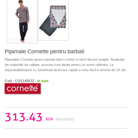
Pijamale Cornette pentru barbati
Pijamalele Cornette pentru barbati ofera confort si stil in fiecare noapte. Realizate
din materiale de calitate, acestea sunt ideale pentru un somn odihnitor. La
depozituldelenjerie.ro, beneficiati de livrare rapida si retur facil in termen de 14 zile.
Cod : CO114ROZ -
in stoc
313.43
RON
(tva inclus)