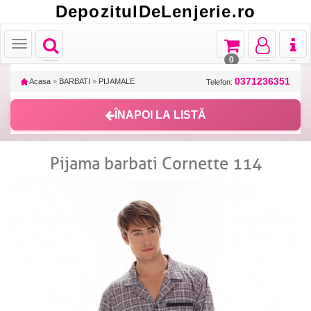
DepozitulDeLenjerie.ro
Toggle
Toggle
Toggle
Toggl
Toggle
navigation
navigation
navigation
naviga
navigation
0
0371236351
Acasa
»
BARBATI
»
PIJAMALE
Telefon:
ÎNAPOI LA LISTĂ
Pijama barbati Cornette 114