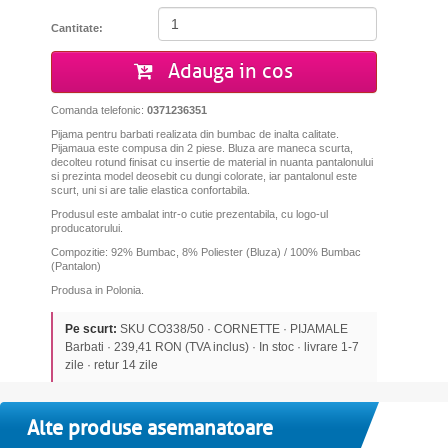
Cantitate:
Adauga in cos
Comanda telefonic:
0371236351
Pijama pentru barbati realizata din bumbac de inalta calitate.
Pijamaua este compusa din 2 piese. Bluza are maneca scurta,
decolteu rotund finisat cu insertie de material in nuanta pantalonului
si prezinta model deosebit cu dungi colorate, iar pantalonul este
scurt, uni si are talie elastica confortabila.
Produsul este ambalat intr-o cutie prezentabila, cu logo-ul
producatorului.
Compozitie: 92% Bumbac, 8% Poliester (Bluza) / 100% Bumbac
(Pantalon)
Produsa in Polonia.
Pe scurt:
SKU CO338/50 · CORNETTE · PIJAMALE
Barbati · 239,41 RON (TVA inclus) · In stoc · livrare 1-7
zile · retur 14 zile
Alte produse asemanatoare