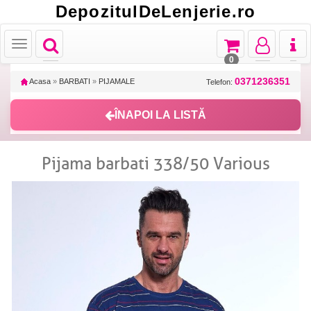
DepozitulDeLenjerie.ro
Toggle
Toggle
Toggle
Toggl
Toggle
navigation
navigation
navigation
naviga
navigation
0
0371236351
Acasa
»
BARBATI
»
PIJAMALE
Telefon:
ÎNAPOI LA LISTĂ
Pijama barbati 338/50 Various