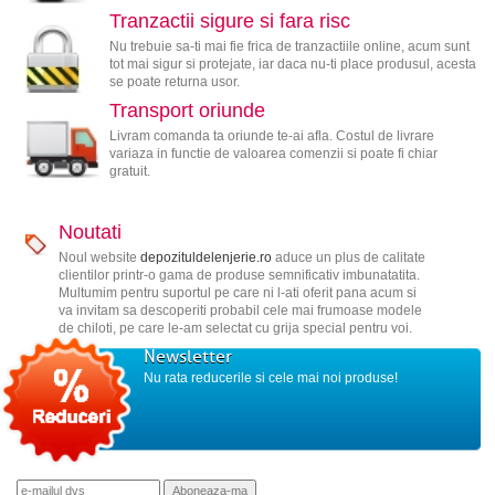
Tranzactii sigure si fara risc
Nu trebuie sa-ti mai fie frica de tranzactiile online, acum sunt
tot mai sigur si protejate, iar daca nu-ti place produsul, acesta
se poate returna usor.
Transport oriunde
Livram comanda ta oriunde te-ai afla. Costul de livrare
variaza in functie de valoarea comenzii si poate fi chiar
gratuit.
Noutati
Noul website
depozituldelenjerie.ro
aduce un plus de calitate
clientilor printr-o gama de produse semnificativ imbunatatita.
Multumim pentru suportul pe care ni l-ati oferit pana acum si
va invitam sa descoperiti probabil cele mai frumoase modele
de chiloti, pe care le-am selectat cu grija special pentru voi.
Newsletter
Nu rata reducerile si cele mai noi produse!