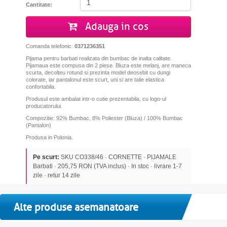
Cantitate:
Adauga in cos
Comanda telefonic:
0371236351
Pijama pentru barbati realizata din bumbac de inalta calitate.
Pijamaua este compusa din 2 piese. Bluza este melanj, are maneca
scurta, decolteu rotund si prezinta model deosebit cu dungi
colorate, iar pantalonul este scurt, uni si are talie elastica
confortabila.
Produsul este ambalat intr-o cutie prezentabila, cu logo-ul
producatorului.
Compozitie: 92% Bumbac, 8% Poliester (Bluza) / 100% Bumbac
(Pantalon)
Produsa in Polonia.
Pe scurt:
SKU CO338/46 · CORNETTE · PIJAMALE
Barbati · 205,75 RON (TVA inclus) · In stoc · livrare 1-7
zile · retur 14 zile
Alte produse asemanatoare