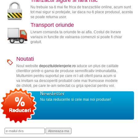
Tranzactii sigure si fara risc
Nu trebuie sa-ti mai fie frica de tranzactiile online, acum sunt
tot mai sigur si protejate, iar daca nu-ti place produsul, acesta
se poate returna usor.
Transport oriunde
Livram comanda ta oriunde te-ai afla. Costul de livrare
variaza in functie de valoarea comenzii si poate fi chiar
gratuit.
Noutati
Noul website
depozituldelenjerie.ro
aduce un plus de calitate
clientilor printr-o gama de produse semnificativ imbunatatita.
Multumim pentru suportul pe care ni l-ati oferit pana acum si
va invitam sa descoperiti probabil cele mai frumoase modele
de chiloti, pe care le-am selectat cu grija special pentru voi.
Newsletter
Nu rata reducerile si cele mai noi produse!