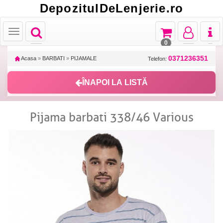
DepozitulDeLenjerie.ro
Toggle
Toggle
Toggle
Toggl
Toggle
navigation
navigation
navigation
naviga
navigation
0
0371236351
Acasa
»
BARBATI
»
PIJAMALE
Telefon:
ÎNAPOI LA LISTĂ
Pijama barbati 338/46 Various