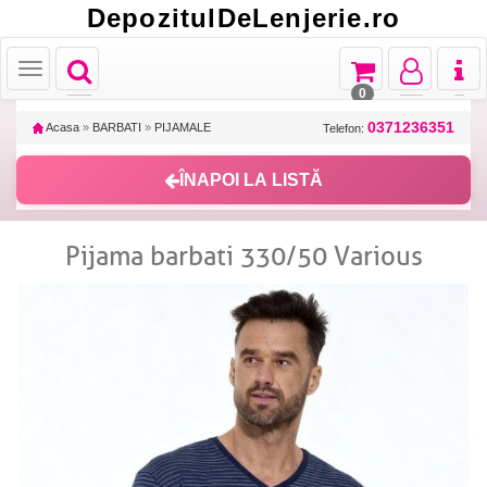
DepozitulDeLenjerie.ro
Toggle
Toggle
Toggle
Toggl
Toggle
navigation
navigation
navigation
naviga
navigation
0
0371236351
Acasa
»
BARBATI
»
PIJAMALE
Telefon:
ÎNAPOI LA LISTĂ
Pijama barbati 330/50 Various