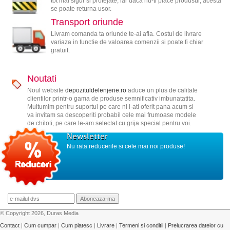
tot mai sigur si protejate, iar daca nu-ti place produsul, acesta
se poate returna usor.
Transport oriunde
Livram comanda ta oriunde te-ai afla. Costul de livrare
variaza in functie de valoarea comenzii si poate fi chiar
gratuit.
Noutati
Noul website
depozituldelenjerie.ro
aduce un plus de calitate
clientilor printr-o gama de produse semnificativ imbunatatita.
Multumim pentru suportul pe care ni l-ati oferit pana acum si
va invitam sa descoperiti probabil cele mai frumoase modele
de chiloti, pe care le-am selectat cu grija special pentru voi.
Newsletter
Nu rata reducerile si cele mai noi produse!
© Copyright 2026, Duras Media
Contact
|
Cum cumpar
|
Cum platesc
|
Livrare
|
Termeni si conditii
|
Prelucrarea datelor cu