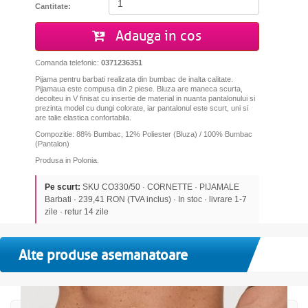
Cantitate:
Adauga in cos
Comanda telefonic:
0371236351
Pijama pentru barbati realizata din bumbac de inalta calitate.
Pijamaua este compusa din 2 piese. Bluza are maneca scurta,
decolteu in V finisat cu insertie de material in nuanta pantalonului si
prezinta model cu dungi colorate, iar pantalonul este scurt, uni si
are talie elastica confortabila.
Compozitie: 88% Bumbac, 12% Poliester (Bluza) / 100% Bumbac
(Pantalon)
Produsa in Polonia.
Pe scurt:
SKU CO330/50 · CORNETTE · PIJAMALE
Barbati · 239,41 RON (TVA inclus) · In stoc · livrare 1-7
zile · retur 14 zile
Alte produse asemanatoare