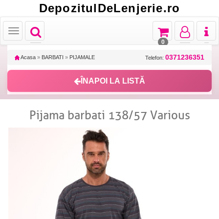
DepozitulDeLenjerie.ro
Toggle
Toggle
Toggle
Toggl
Toggle
navigation
navigation
navigation
naviga
navigation
0
0371236351
Acasa
»
BARBATI
»
PIJAMALE
Telefon:
ÎNAPOI LA LISTĂ
Pijama barbati 138/57 Various