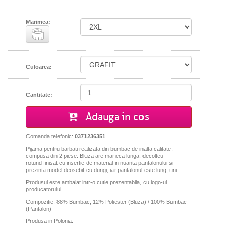
Marimea:
Culoarea:
Cantitate:
Adauga in cos
Comanda telefonic:
0371236351
Pijama pentru barbati realizata din bumbac de inalta calitate,
compusa din 2 piese. Bluza are maneca lunga, decolteu
rotund
finisat cu insertie de material in nuanta pantalonului
si
prezinta model deosebit cu dungi, iar pantalonul este lung, uni.
Produsul este ambalat intr-o cutie prezentabila, cu logo-ul
producatorului.
Compozitie: 88% Bumbac, 12% Poliester (Bluza) / 100% Bumbac
(Pantalon)
Produsa in Polonia.