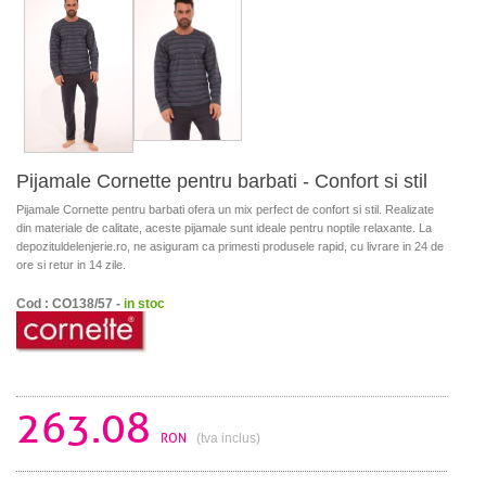
Pijamale Cornette pentru barbati - Confort si stil
Pijamale Cornette pentru barbati ofera un mix perfect de confort si stil. Realizate
din materiale de calitate, aceste pijamale sunt ideale pentru noptile relaxante. La
depozituldelenjerie.ro, ne asiguram ca primesti produsele rapid, cu livrare in 24 de
ore si retur in 14 zile.
Cod : CO138/57 -
in stoc
263.08
RON
(tva inclus)