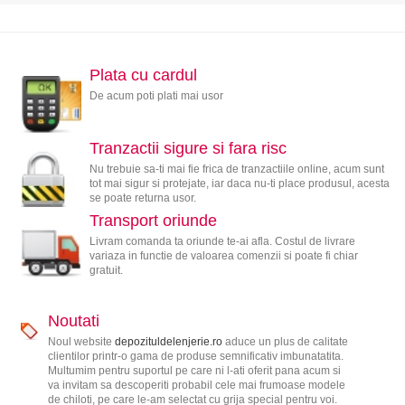
Plata cu cardul
De acum poti plati mai usor
Tranzactii sigure si fara risc
Nu trebuie sa-ti mai fie frica de tranzactiile online, acum sunt
tot mai sigur si protejate, iar daca nu-ti place produsul, acesta
se poate returna usor.
Transport oriunde
Livram comanda ta oriunde te-ai afla. Costul de livrare
variaza in functie de valoarea comenzii si poate fi chiar
gratuit.
Noutati
Noul website
depozituldelenjerie.ro
aduce un plus de calitate
clientilor printr-o gama de produse semnificativ imbunatatita.
Multumim pentru suportul pe care ni l-ati oferit pana acum si
va invitam sa descoperiti probabil cele mai frumoase modele
de chiloti, pe care le-am selectat cu grija special pentru voi.