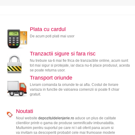
Plata cu cardul
De acum poti plati mai usor
Tranzactii sigure si fara risc
Nu trebuie sa-ti mai fie frica de tranzactiile online, acum sunt
tot mai sigur si protejate, iar daca nu-ti place produsul, acesta
se poate returna usor.
Transport oriunde
Livram comanda ta oriunde te-ai afla. Costul de livrare
variaza in functie de valoarea comenzii si poate fi chiar
gratuit.
Noutati
Noul website
depozituldelenjerie.ro
aduce un plus de calitate
clientilor printr-o gama de produse semnificativ imbunatatita.
Multumim pentru suportul pe care ni l-ati oferit pana acum si
va invitam sa descoperiti probabil cele mai frumoase modele