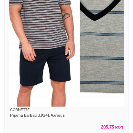
CORNETTE
Pijama barbati 330/41 Various
205,75
RON