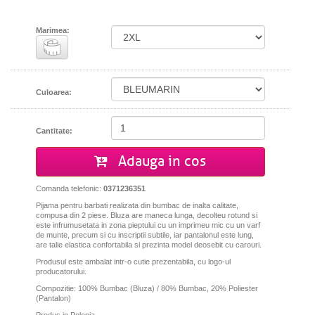
Marimea:
Culoarea:
Cantitate:
Adauga in cos
Comanda telefonic:
0371236351
Pijama pentru barbati realizata din bumbac de inalta calitate,
compusa din 2 piese. Bluza are maneca lunga, decolteu rotund si
este infrumusetata in zona pieptului c
u un imprimeu mic cu un varf
de munte
, precum si cu inscriptii subtile,
iar pantalonul este lung,
are talie elastica confortabila si prezinta model deosebit cu carouri.
Produsul este ambalat intr-o cutie prezentabila, cu logo-ul
producatorului.
Compozitie: 100% Bumbac (Bluza) / 80% Bumbac, 20% Poliester
(Pantalon)