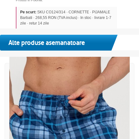
Produs in Polonia.
Pe scurt:
SKU CO124/314 · CORNETTE · PIJAMALE
Barbati · 268,55 RON (TVA inclus) · In stoc · livrare 1-7
zile · retur 14 zile
Alte produse asemanatoare