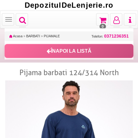
DepozitulDeLenjerie.ro
Toggle
Toggle
Toggle
Toggl
Toggle
navigation
navigation
navigation
naviga
navigation
0
0371236351
Acasa
»
BARBATI
»
PIJAMALE
Telefon:
ÎNAPOI LA LISTĂ
Pijama barbati 124/314 North