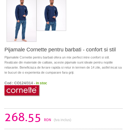
Pijamale Cornette pentru barbati - confort si stil
Pijamalele Cornette pentru barbati ofera un mix perfect intre confort si stil.
Realizate din materiale de calitate, aceste pijamale sunt ideale pentru noptile
relaxante. Beneficiaza de livrare rapida si retur in termen de 14 zile, astfel incat sa
te bucuri de o experienta de cumparare fara griji.
Cod : CO124/314 -
in stoc
268.55
RON
(tva inclus)