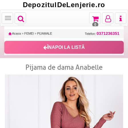
DepozitulDeLenjerie.ro
Toggle
Toggle
Toggle
Toggl
Toggle
navigation
navigation
navigation
naviga
navigation
0
0371236351
Acasa
»
FEMEI
»
PIJAMALE
Telefon:
ÎNAPOI LA LISTĂ
Pijama de dama Anabelle