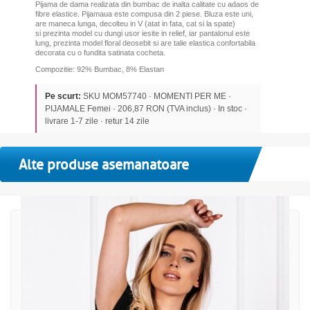
Pijama de dama realizata din bumbac de inalta calitate cu adaos de
fibre elastice. Pijamaua este compusa din 2 piese. Bluza este uni,
are maneca lunga, decolteu in V (atat in fata, cat si la spate)
si prezinta model cu dungi usor iesite in relief,
iar pantalonul este
lung,
prezinta model floral deosebit
si are talie elastica confortabila
decorata cu o fundita satinata cocheta.
Compozitie: 92% Bumbac, 8% Elastan
Pe scurt:
SKU MOM57740 · MOMENTI PER ME ·
PIJAMALE Femei · 206,87 RON (TVA inclus) · In stoc ·
livrare 1-7 zile · retur 14 zile
Alte produse asemanatoare