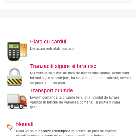
Plata cu cardul
De acum poti plati mai usor
Tranzactii sigure si fara risc
Nu trebuie sa-ti mai fie frica de tranzactiile online, acum sunt
tot mai sigur si protejate, iar daca nu-ti place produsul, acesta
se poate returna usor.
Transport oriunde
Livram comanda ta oriunde te-ai afla. Costul de livrare
variaza in functie de valoarea comenzii si poate fi chiar
gratuit.
Noutati
Noul website
depozituldelenjerie.ro
aduce un plus de calitate
clientilor printr-o gama de produse semnificativ imbunatatita.