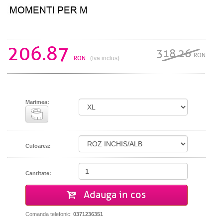
206.87
318.26
RON
RON
(tva inclus)
Marimea:
Culoarea:
Cantitate:
Adauga in cos
Comanda telefonic:
0371236351