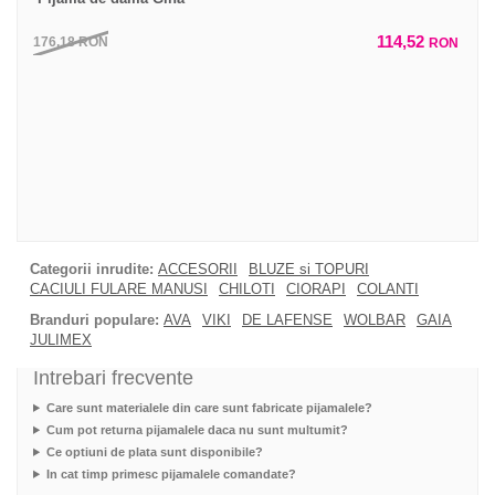
114,52
176,18
RON
RON
Categorii inrudite:
ACCESORII
BLUZE si TOPURI
CACIULI FULARE MANUSI
CHILOTI
CIORAPI
COLANTI
Branduri populare:
AVA
VIKI
DE LAFENSE
WOLBAR
GAIA
JULIMEX
Intrebari frecvente
Care sunt materialele din care sunt fabricate pijamalele?
Cum pot returna pijamalele daca nu sunt multumit?
Ce optiuni de plata sunt disponibile?
In cat timp primesc pijamalele comandate?