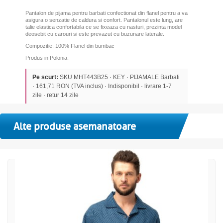
Pantalon de pijama pentru barbati confectionat din flanel pentru a va
asigura o senzatie de caldura si confort. Pantalonul este lung, are
talie elastica confortabila
ce se fixeaza cu nasturi
, prezinta model
deosebit cu carouri si este prevazut cu buzunare laterale.
Compozitie: 100% Flanel din bumbac
Produs in Polonia.
Pe scurt:
SKU MHT443B25 · KEY · PIJAMALE Barbati
· 161,71 RON (TVA inclus) · Indisponibil · livrare 1-7
zile · retur 14 zile
Alte produse asemanatoare