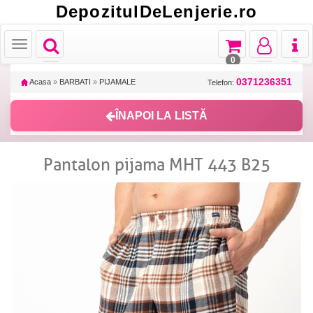
DepozitulDeLenjerie.ro
Toggle
Toggle
Toggle
Toggl
Toggle
navigation
navigation
navigation
naviga
navigation
0
0371236351
Acasa
»
BARBATI
»
PIJAMALE
Telefon:
ÎNAPOI LA LISTĂ
Pantalon pijama MHT 443 B25