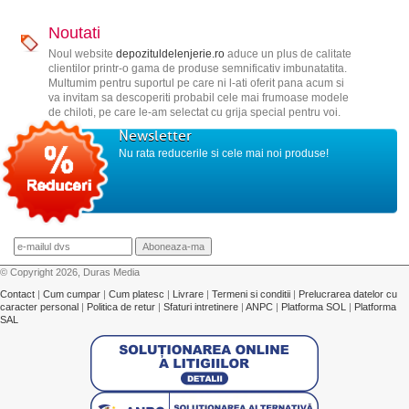
Noutati
Noul website
depozituldelenjerie.ro
aduce un plus de calitate
clientilor printr-o gama de produse semnificativ imbunatatita.
Multumim pentru suportul pe care ni l-ati oferit pana acum si
va invitam sa descoperiti probabil cele mai frumoase modele
de chiloti, pe care le-am selectat cu grija special pentru voi.
Newsletter
Nu rata reducerile si cele mai noi produse!
© Copyright 2026, Duras Media
Contact
|
Cum cumpar
|
Cum platesc
|
Livrare
|
Termeni si conditii
|
Prelucrarea datelor cu
caracter personal
|
Politica de retur
|
Sfaturi intretinere
|
ANPC
|
Platforma SOL
|
Platforma
SAL