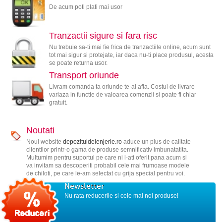
De acum poti plati mai usor
Tranzactii sigure si fara risc
Nu trebuie sa-ti mai fie frica de tranzactiile online, acum sunt
tot mai sigur si protejate, iar daca nu-ti place produsul, acesta
se poate returna usor.
Transport oriunde
Livram comanda ta oriunde te-ai afla. Costul de livrare
variaza in functie de valoarea comenzii si poate fi chiar
gratuit.
Noutati
Noul website
depozituldelenjerie.ro
aduce un plus de calitate
clientilor printr-o gama de produse semnificativ imbunatatita.
Multumim pentru suportul pe care ni l-ati oferit pana acum si
va invitam sa descoperiti probabil cele mai frumoase modele
de chiloti, pe care le-am selectat cu grija special pentru voi.
Newsletter
Nu rata reducerile si cele mai noi produse!