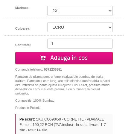
Marimea:
Culoarea:
Cantitate:
Adauga in cos
Comanda telefonic:
0371236351
Pantalon de pijama pentru femei realizat din bumbac de inalta
calitate. Pantalonul este lung, are talie elastica confortabila a carei
circumferinta se poate ajusta cu ajutorul unui siret, prezinta model
deosebit cu carouri si este prevazut cu buzunare la nivelul
soldurilor.
Compozitie: 100% Bumbac
Produs in Polonia.
Pe scurt:
SKU CO690/50 · CORNETTE · PIJAMALE
Femei · 190,22 RON (TVA inclus) · In stoc · livrare 1-7
zile · retur 14 zile