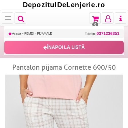
DepozitulDeLenjerie.ro
Toggle
Toggle
Toggle
Toggl
Toggle
navigation
navigation
navigation
naviga
navigation
0
0371236351
Acasa
»
FEMEI
»
PIJAMALE
Telefon:
ÎNAPOI LA LISTĂ
Pantalon pijama Cornette 690/50