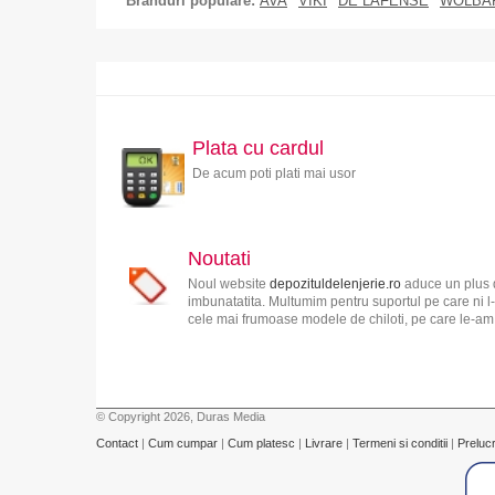
Branduri populare:
AVA
VIKI
DE LAFENSE
WOLBA
Plata cu cardul
De acum poti plati mai usor
Noutati
Noul website
depozituldelenjerie.ro
aduce un plus d
imbunatatita. Multumim pentru suportul pe care ni l-
cele mai frumoase modele de chiloti, pe care le-am s
© Copyright 2026, Duras Media
Contact
|
Cum cumpar
|
Cum platesc
|
Livrare
|
Termeni si conditii
|
Preluc