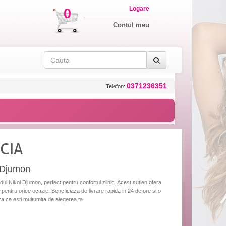
Logare
0
Contul meu
0371236351
Telefon:
ICIA
l Djumon
ul Nikol Djumon, perfect pentru confortul zilnic. Acest sutien ofera
l pentru orice ocazie. Beneficiaza de livrare rapida in 24 de ore si o
ura ca esti multumita de alegerea ta.