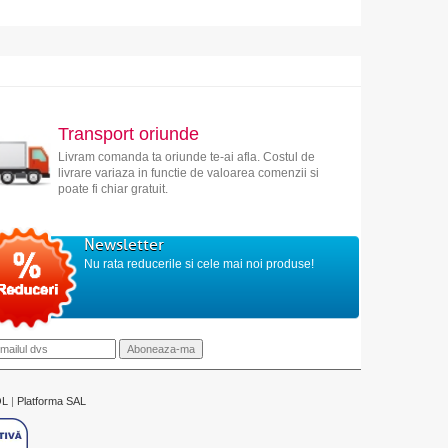
Transport oriunde
Livram comanda ta oriunde te-ai afla. Costul de
livrare variaza in functie de valoarea comenzii si
poate fi chiar gratuit.
Newsletter
Nu rata reducerile si cele mai noi produse!
OL
|
Platforma SAL