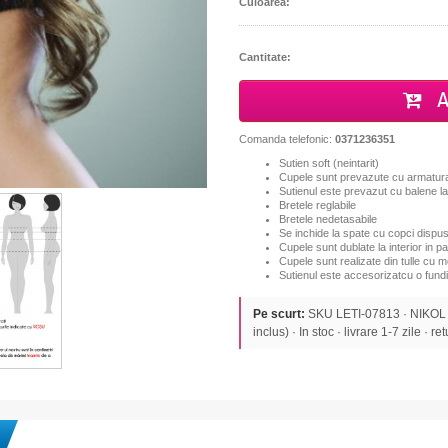
Culoarea:
Cantitate:
A
Comanda telefonic:
0371236351
Sutien soft (neintarit)
Cupele sunt prevazute cu armatura
Sutienul este prevazut cu balene lat
Bretele reglabile
Bretele nedetasabile
Se inchide la spate cu copci dispu
Cupele sunt dublate la interior in p
Cupele sunt realizate din tulle cu m
Sutienul este accesorizatcu o fundi
Pe scurt:
SKU LETI-07813 · NIKOL
inclus) · In stoc · livrare 1-7 zile · re