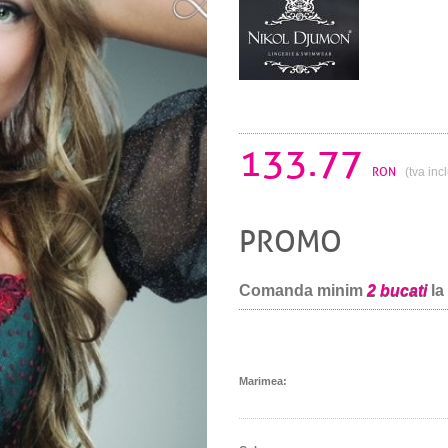
133.77
RON
(tva inc
PROMO
Comanda minim
2 bucati
la
Marimea: