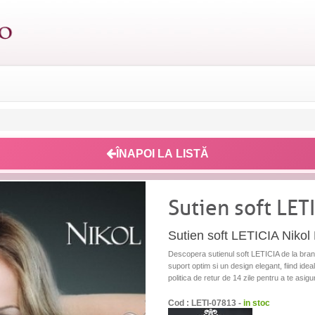
ÎNAPOI LA LISTĂ
Sutien soft LET
Sutien soft LETICIA Niko
Descopera sutienul soft LETICIA de la brand
suport optim si un design elegant, fiind idea
politica de retur de 14 zile pentru a te asig
Cod : LETI-07813 -
in stoc