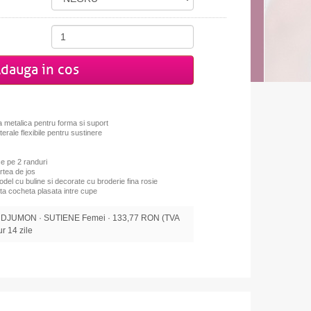
dauga in cos
 metalica pentru forma si suport
erale flexibile pentru sustinere
se pe 2 randuri
artea de jos
odel cu buline si decorate cu broderie fina rosie
ta cocheta plasata intre cupe
 DJUMON · SUTIENE Femei · 133,77 RON (TVA
tur 14 zile