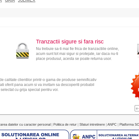
R
GAIA
JULIMEX
Tranzactii sigure si fara risc
Nu trebuie sa-ti mai fie frica de tranzactiile online,
acum sunt tot mai sigur si protejate, iar daca nu-ti
place produsul, acesta se poate returna usor.
e calitate clientilor printr-o gama de produse semnificativ
ati oferit pana acum si va invitam sa descoperiti probabil
electat cu grija special pentru voi.
rarea datelor cu caracter personal
|
Politica de retur
|
Sfaturi intretinere
|
ANPC
|
Platforma S