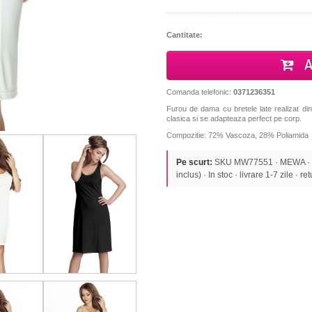
Cantitate:
A
Comanda telefonic:
0371236351
Furou de dama cu bretele late realizat din
clasica si se adapteaza perfect pe corp.
Compozitie: 72% Vascoza, 28% Poliamida
Pe scurt:
SKU MW77551 · MEWA · F
inclus) · In stoc · livrare 1-7 zile · re