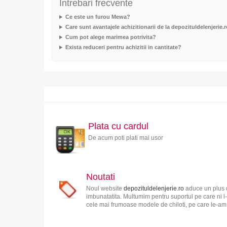
Intrebari frecvente
Ce este un furou Mewa?
Care sunt avantajele achizitionarii de la depozituldelenjerie.
Cum pot alege marimea potrivita?
Exista reduceri pentru achizitii in cantitate?
Plata cu cardul
De acum poti plati mai usor
Noutati
Noul website
depozituldelenjerie.ro
aduce un plus d
imbunatatita. Multumim pentru suportul pe care ni l-
cele mai frumoase modele de chiloti, pe care le-am s