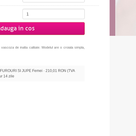
dauga in cos
 vascoza de inalta calitate. Modelul are o croiala simpla,
UROURI SI JUPE Femei · 210,01 RON (TVA
tur 14 zile