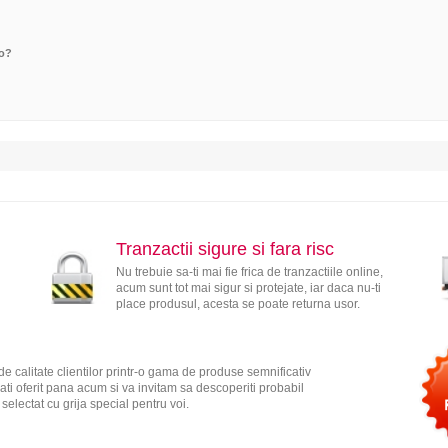
ro?
Tranzactii sigure si fara risc
Nu trebuie sa-ti mai fie frica de tranzactiile online,
acum sunt tot mai sigur si protejate, iar daca nu-ti
place produsul, acesta se poate returna usor.
e calitate clientilor printr-o gama de produse semnificativ
ati oferit pana acum si va invitam sa descoperiti probabil
electat cu grija special pentru voi.