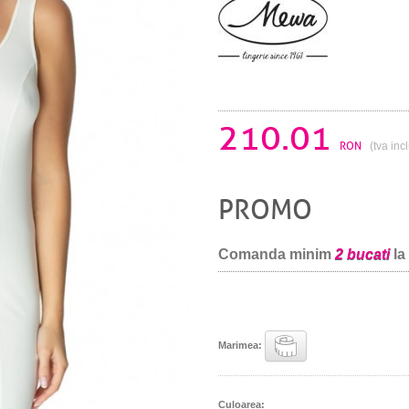
210.01
RON
(tva inc
PROMO
Comanda minim
2 bucati
la
Marimea:
Culoarea: