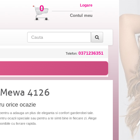
Logare
0
Contul meu
0371236351
Telefon:
 Mewa 4126
ru orice ocazie
pentru a adauga un plus de eleganta si confort garderobei tale.
ru ocazii speciale sau pentru a te simti bine in fiecare zi. Alege
sponibile cu livrare rapida.