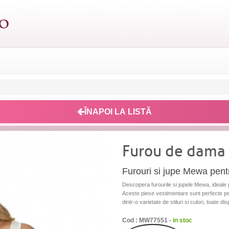
ÎNAPOI LA LISTĂ
Furou de dama
Furouri si jupe Mewa pent
Descopera furourile si jupele Mewa, ideale 
Aceste piese vestimentare sunt perfecte pent
dintr-o varietate de stiluri si culori, toate di
Cod : MW77551 -
in stoc