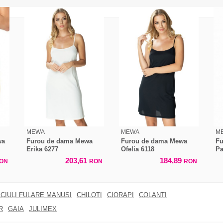
MEWA
MEWA
M
wa
Furou de dama Mewa
Furou de dama Mewa
Fu
Erika 6277
Ofelia 6118
Pa
203,61
184,89
ON
RON
RON
CIULI FULARE MANUSI
CHILOTI
CIORAPI
COLANTI
R
GAIA
JULIMEX