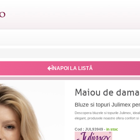
ÎNAPOI LA LISTĂ
Maiou de dama
Bluze si topuri Julimex p
Descopera bluzele si topurile Julimex, idea
elegant, produsele noastre ofera confort si s
Cod : JUL93949 -
in stoc