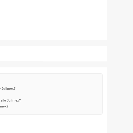
e Julimex?
nzile Julimex?
limex?