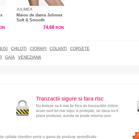
JULIMEX
ex
Maiou de dama Julimex
Soft & Smooth
74,68
ON
RON
NUSI
CHILOTI
CIORAPI
COLANTI
CORSETE
R
GAIA
VENEZIANA
Tranzactii sigure si fara risc
Nu trebuie sa-ti mai fie frica de tranzactiile online,
acum sunt tot mai sigur si protejate, iar daca nu-ti
place produsul, acesta se poate returna usor.
e calitate clientilor printr-o gama de produse semnificativ