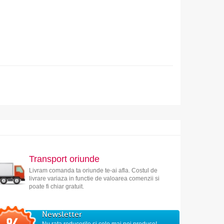
Transport oriunde
Livram comanda ta oriunde te-ai afla. Costul de
livrare variaza in functie de valoarea comenzii si
poate fi chiar gratuit.
Newsletter
Nu rata reducerile si cele mai noi produse!