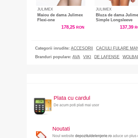
JULIMEX
JULIMEX
Maiou de dama Julimex
Bluza de dama Julim
Flexi-one
Simple Longsleeve
178,25
137,39
RON
R
Categorii inrudite:
ACCESORII
CACIULI FULARE MA
Branduri populare:
AVA
VIKI
DE LAFENSE
WOLBA
Plata cu cardul
De acum poti plati mai usor
Noutati
Noul website
depozituldelenjerie.ro
aduce un plus d