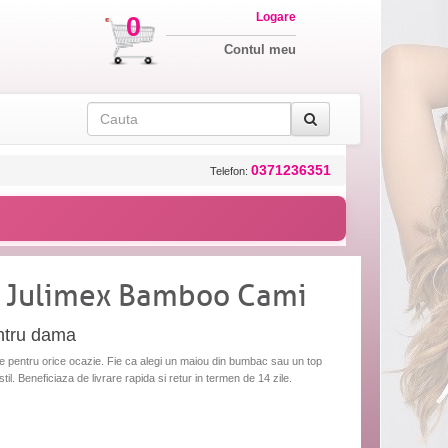
Logare
0
Contul meu
0371236351
Telefon:
 Julimex Bamboo Cami
entru dama
le pentru orice ocazie. Fie ca alegi un maiou din bumbac sau un top
til. Beneficiaza de livrare rapida si retur in termen de 14 zile.