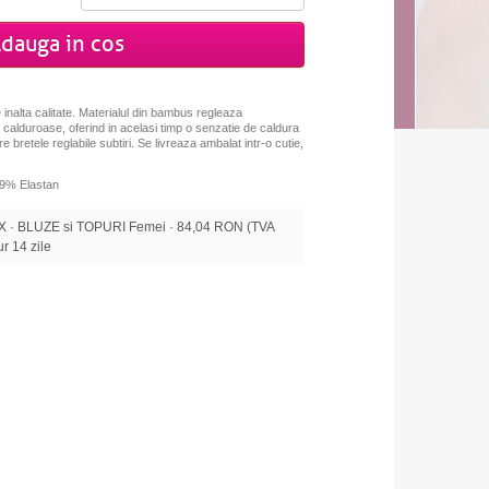
dauga in cos
nalta calitate. Materialul din bambus regleaza
e calduroase, oferind in acelasi timp o senzatie de caldura
e bretele reglabile subtiri. Se livreaza ambalat intr-o cutie,
 9% Elastan
 · BLUZE si TOPURI Femei · 84,04 RON (TVA
tur 14 zile