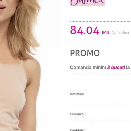
84.04
RON
(tva inclus)
PROMO
Comanda minim
2 bucati
la
Marimea:
Culoarea:
Cantitate: