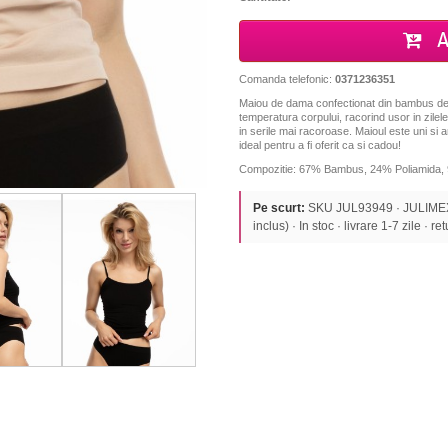
A
Comanda telefonic:
0371236351
Maiou de dama confectionat din bambus de i
temperatura corpului, racorind usor in zilel
in serile mai racoroase. Maioul este uni si ar
ideal pentru a fi oferit ca si cadou!
Compozitie: 67% Bambus, 24% Poliamida,
Pe scurt:
SKU JUL93949 · JULIMEX
inclus) · In stoc · livrare 1-7 zile · re