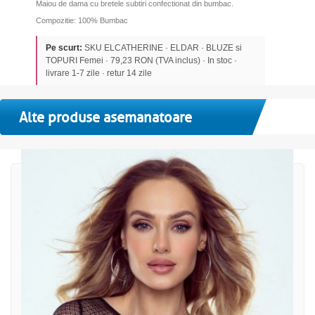
Maiou de dama cu bretele subtiri confectionat din bumbac.
Compozitie: 100% Bumbac
Pe scurt:
SKU ELCATHERINE · ELDAR · BLUZE si
TOPURI Femei · 79,23 RON (TVA inclus) · In stoc ·
livrare 1-7 zile · retur 14 zile
Alte produse asemanatoare