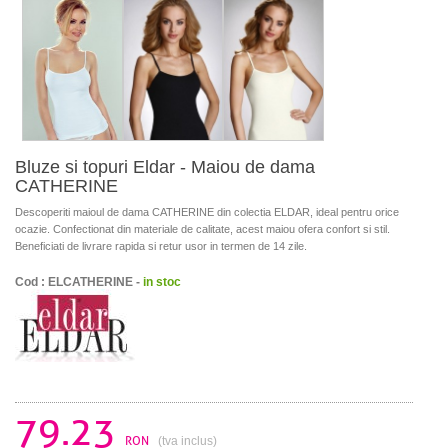
Bluze si topuri Eldar - Maiou de dama
CATHERINE
Descoperiti maioul de dama CATHERINE din colectia ELDAR, ideal pentru orice
ocazie. Confectionat din materiale de calitate, acest maiou ofera confort si stil.
Beneficiati de livrare rapida si retur usor in termen de 14 zile.
Cod : ELCATHERINE -
in stoc
79.23
RON
(tva inclus)