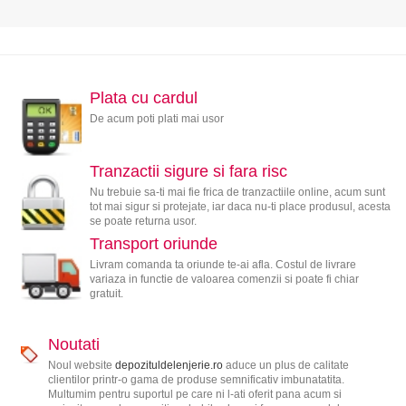
Plata cu cardul
De acum poti plati mai usor
Tranzactii sigure si fara risc
Nu trebuie sa-ti mai fie frica de tranzactiile online, acum sunt
tot mai sigur si protejate, iar daca nu-ti place produsul, acesta
se poate returna usor.
Transport oriunde
Livram comanda ta oriunde te-ai afla. Costul de livrare
variaza in functie de valoarea comenzii si poate fi chiar
gratuit.
Noutati
Noul website
depozituldelenjerie.ro
aduce un plus de calitate
clientilor printr-o gama de produse semnificativ imbunatatita.
Multumim pentru suportul pe care ni l-ati oferit pana acum si