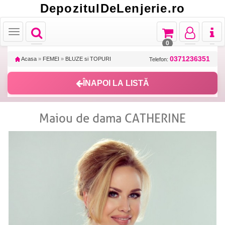
DepozitulDeLenjerie.ro
Toggle
Toggle
Toggle
Toggl
Toggle
navigation
navigation
navigation
naviga
navigation
0
0371236351
Acasa
»
FEMEI
»
BLUZE si TOPURI
Telefon:
ÎNAPOI LA LISTĂ
Maiou de dama CATHERINE