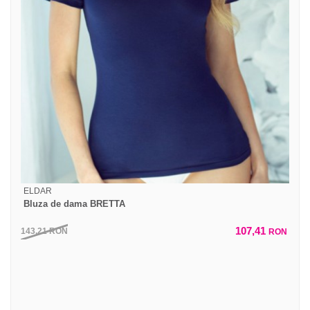
ELDAR
Bluza de dama BRETTA
107,41
143,21
RON
RON