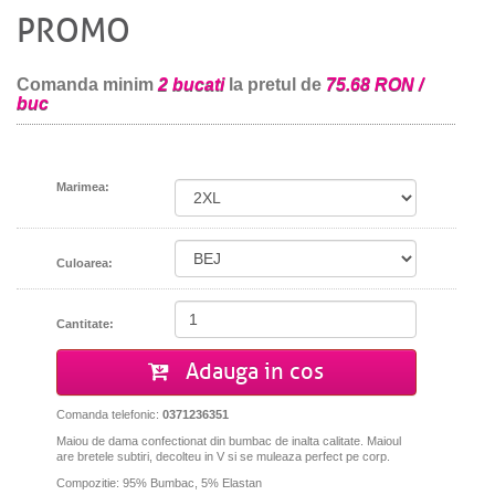
PROMO
Comanda minim
2 bucati
la pretul de
75.68 RON /
buc
Marimea:
Culoarea:
Cantitate:
Adauga in cos
Comanda telefonic:
0371236351
Maiou de dama confectionat din bumbac de inalta calitate. Maioul
are bretele subtiri, decolteu in V
si se muleaza perfect pe corp.
Compozitie: 95% Bumbac, 5% Elastan