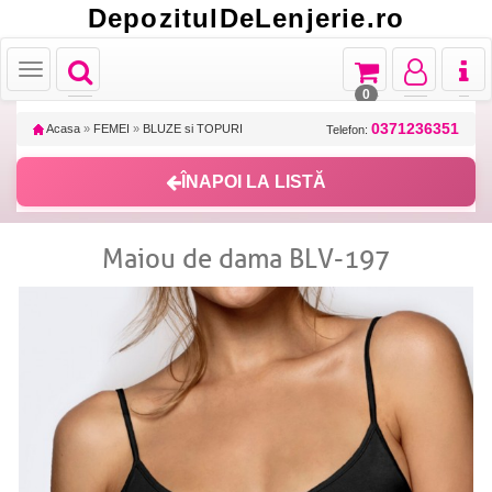
DepozitulDeLenjerie.ro
Toggle
Toggle
Toggle
Toggl
Toggle
navigation
navigation
navigation
naviga
navigation
0
0371236351
Acasa
»
FEMEI
»
BLUZE si TOPURI
Telefon:
ÎNAPOI LA LISTĂ
Maiou de dama BLV-197