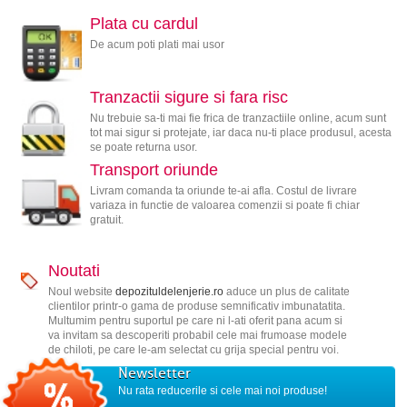
Plata cu cardul
De acum poti plati mai usor
Tranzactii sigure si fara risc
Nu trebuie sa-ti mai fie frica de tranzactiile online, acum sunt
tot mai sigur si protejate, iar daca nu-ti place produsul, acesta
se poate returna usor.
Transport oriunde
Livram comanda ta oriunde te-ai afla. Costul de livrare
variaza in functie de valoarea comenzii si poate fi chiar
gratuit.
Noutati
Noul website
depozituldelenjerie.ro
aduce un plus de calitate
clientilor printr-o gama de produse semnificativ imbunatatita.
Multumim pentru suportul pe care ni l-ati oferit pana acum si
va invitam sa descoperiti probabil cele mai frumoase modele
de chiloti, pe care le-am selectat cu grija special pentru voi.
Newsletter
Nu rata reducerile si cele mai noi produse!