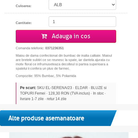
Culoarea:
Cantitate:
Adauga in cos
Comanda telefonic:
0371236351
Maiou de dama confectionat din bumbac de inalta calitate. Maioul
are bretele subtiri ce se reunesc la spate, iar dantela ajurata cu
motiv floral ce infrumuseteaza decolteul si partea superioara a
spatelui ii confera un plus de farmec.
Compozitie: 95% Bumbac, 5% Poliamida
Pe scurt:
SKU EL-SERENA/23 · ELDAR · BLUZE si
TOPURI Femei · 128,30 RON (TVA inclus) · In stoc ·
livrare 1-7 zile · retur 14 zile
Alte produse asemanatoare