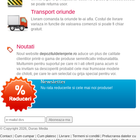
se poate returna usor.
Transport oriunde
Livram comanda ta oriunde te-ai afla. Costul de livrare
variaza in functie de valoarea comenzii si poate fi chiar
gratuit.
Noutati
Noul website
depozituldelenjerie.ro
aduce un plus de calitate
clientilor printr-o gama de produse semnificativ imbunatatita.
Multumim pentru suportul pe care ni l-ati oferit pana acum si
va invitam sa descoperiti probabil cele mai frumoase modele
de chiloti, pe care le-am selectat cu grija special pentru voi.
Newsletter
Nu rata reducerile si cele mai noi produse!
© Copyright 2026, Duras Media
Contact
|
Cum cumpar
|
Cum platesc
|
Livrare
|
Termeni si conditii
|
Prelucrarea datelor cu