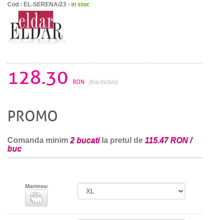
Cod : EL-SERENA/23 -
in stoc
128.30
RON
(tva inclus)
PROMO
Comanda minim
2 bucati
la pretul de
115.47 RON /
buc
Marimea: