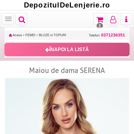
DepozitulDeLenjerie.ro
Toggle
Toggle
Toggle
Toggl
Toggle
navigation
navigation
navigation
naviga
navigation
0
0371236351
Acasa
»
FEMEI
»
BLUZE si TOPURI
Telefon:
ÎNAPOI LA LISTĂ
Maiou de dama SERENA