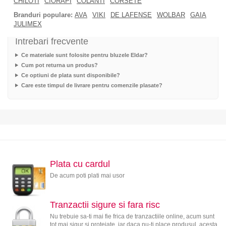
CHILOTI
CIORAPI
COLANTI
CORSETE
Branduri populare:
AVA
VIKI
DE LAFENSE
WOLBAR
GAIA
JULIMEX
Intrebari frecvente
Ce materiale sunt folosite pentru bluzele Eldar?
Cum pot returna un produs?
Ce optiuni de plata sunt disponibile?
Care este timpul de livrare pentru comenzile plasate?
Plata cu cardul
De acum poti plati mai usor
Tranzactii sigure si fara risc
Nu trebuie sa-ti mai fie frica de tranzactiile online, acum sunt
tot mai sigur si protejate, iar daca nu-ti place produsul, acesta