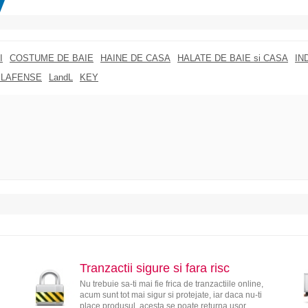
I
COSTUME DE BAIE
HAINE DE CASA
HALATE DE BAIE si CASA
IN
 LAFENSE
LandL
KEY
Tranzactii sigure si fara risc
Nu trebuie sa-ti mai fie frica de tranzactiile online,
acum sunt tot mai sigur si protejate, iar daca nu-ti
place produsul, acesta se poate returna usor.