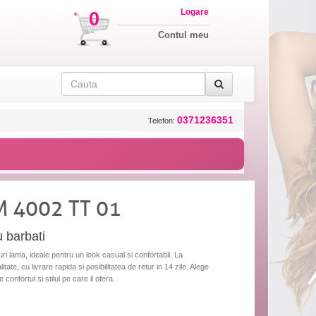
Logare
0
Contul meu
0371236351
Telefon:
M 4002 TT 01
u barbati
i lama, ideale pentru un look casual si confortabil. La
tate, cu livrare rapida si posibilitatea de retur in 14 zile. Alege
onfortul si stilul pe care il ofera.