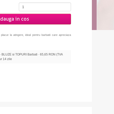
dauga in cos
placut la atingere, ideal pentru barbatii care apreciaza
BLUZE si TOPURI Barbati · 65,65 RON (TVA
tur 14 zile