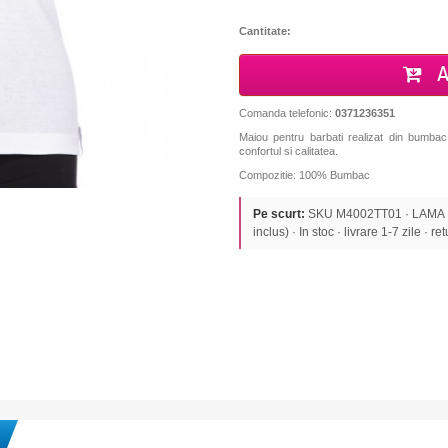
Cantitate:
A
Comanda telefonic:
0371236351
Maiou pentru barbati realizat din bumbac 
confortul si calitatea.
Compozitie: 100% Bumbac
Pe scurt:
SKU M4002TT01 · LAMA · 
inclus) · In stoc · livrare 1-7 zile · re