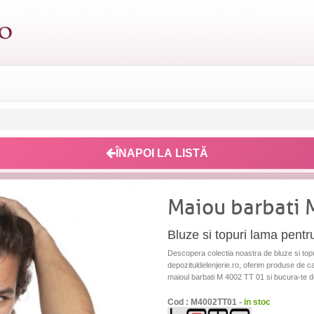
ÎNAPOI LA LISTĂ
Maiou barbati 
Bluze si topuri lama pentr
Descopera colectia noastra de bluze si topur
depozituldelenjerie.ro, oferim produse de cali
maioul barbati M 4002 TT 01 si bucura-te de c
Cod : M4002TT01 -
in stoc