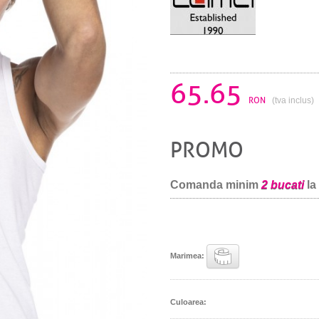
65.65
RON
(tva inclus)
PROMO
Comanda minim
2 bucati
la
Marimea:
Culoarea: