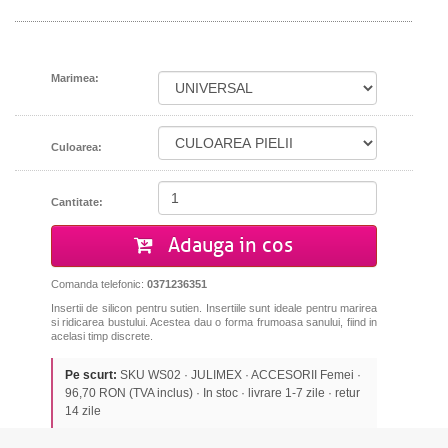
Marimea:
Culoarea:
Cantitate:
Adauga in cos
Comanda telefonic:
0371236351
Insertii de silicon pentru sutien. Insertiile sunt ideale pentru marirea
si ridicarea bustului. Acestea dau o forma frumoasa sanului, fiind in
acelasi timp discrete.
Pe scurt:
SKU WS02 · JULIMEX · ACCESORII Femei ·
96,70 RON (TVA inclus) · In stoc · livrare 1-7 zile · retur
14 zile