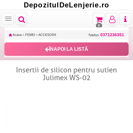
DepozitulDeLenjerie.ro
Toggle
Toggle
Toggle
Toggl
Toggle
navigation
navigation
navigation
naviga
navigation
0
0371236351
Acasa
»
FEMEI
»
ACCESORII
Telefon:
ÎNAPOI LA LISTĂ
Insertii de silicon pentru sutien
Julimex WS-02