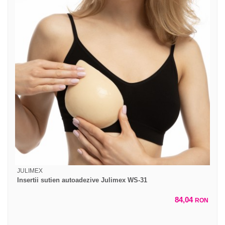
JULIMEX
Insertii sutien autoadezive Julimex WS-31
84,04
RON