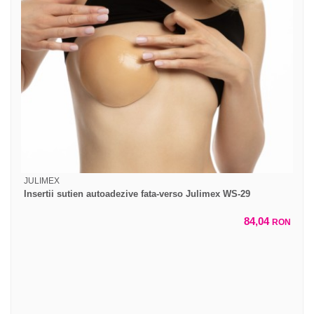
JULIMEX
Insertii sutien autoadezive fata-verso Julimex WS-29
84,04
RON