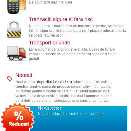
De acum poti plati mai usor
Tranzactii sigure si fara risc
Nu trebuie sa-ti mai fie frica de tranzactiile online, acum sunt
tot mai sigur si protejate, iar daca nu-ti place produsul, acesta
se poate returna usor.
Transport oriunde
Livram comanda ta oriunde te-ai afla. Costul de livrare
variaza in functie de valoarea comenzii si poate fi chiar
gratuit.
Noutati
Noul website
depozituldelenjerie.ro
aduce un plus de calitate
clientilor printr-o gama de produse semnificativ imbunatatita.
Multumim pentru suportul pe care ni l-ati oferit pana acum si
va invitam sa descoperiti probabil cele mai frumoase modele
de chiloti, pe care le-am selectat cu grija special pentru voi.
Newsletter
Nu rata reducerile si cele mai noi produse!