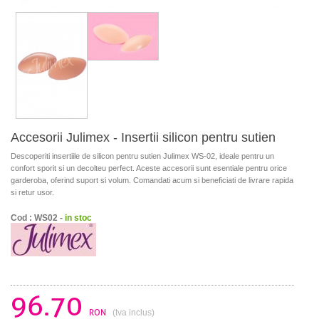
Accesorii Julimex - Insertii silicon pentru sutien
Descoperiti insertiile de silicon pentru sutien Julimex WS-02, ideale pentru un
confort sporit si un decolteu perfect. Aceste accesorii sunt esentiale pentru orice
garderoba, oferind suport si volum. Comandati acum si beneficiati de livrare rapida
si retur usor.
Cod : WS02 -
in stoc
96.70
RON
(tva inclus)