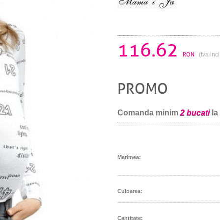
116.62
RON
(tva inc
PROMO
Comanda minim
2 bucati
la
Marimea:
Culoarea:
Cantitate: