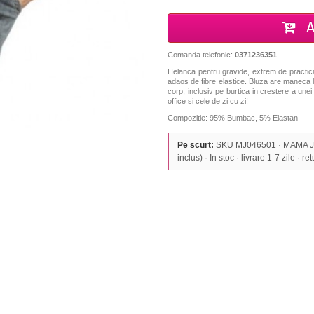
A
Comanda telefonic:
0371236351
Helanca pentru gravide, extrem de practica
adaos de fibre elastice. Bluza are maneca 
corp, inclusiv pe burtica in crestere a une
office si cele de zi cu zi!
Compozitie:
95% Bumbac
,
5%
Elastan
Pe scurt:
SKU MJ046501 · MAMA JA
inclus) · In stoc · livrare 1-7 zile · re