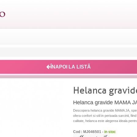
ÎNAPOI LA LISTĂ
Helanca gravi
Helanca gravide MAMA JA 
Descopera helanca gravide MAMA JA, speci
ofera confort si stil in perioada sarcinii, f
calitate, helanca este alegerea ideala pentr
Cod : MJ046501 -
in stoc