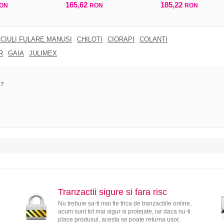
165,62
185,22
ON
RON
RON
CIULI FULARE MANUSI
CHILOTI
CIORAPI
COLANTI
R
GAIA
JULIMEX
A?
Tranzactii sigure si fara risc
Nu trebuie sa-ti mai fie frica de tranzactiile online,
acum sunt tot mai sigur si protejate, iar daca nu-ti
place produsul, acesta se poate returna usor.