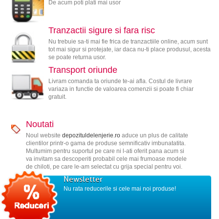
De acum poti plati mai usor
Tranzactii sigure si fara risc
Nu trebuie sa-ti mai fie frica de tranzactiile online, acum sunt
tot mai sigur si protejate, iar daca nu-ti place produsul, acesta
se poate returna usor.
Transport oriunde
Livram comanda ta oriunde te-ai afla. Costul de livrare
variaza in functie de valoarea comenzii si poate fi chiar
gratuit.
Noutati
Noul website
depozituldelenjerie.ro
aduce un plus de calitate
clientilor printr-o gama de produse semnificativ imbunatatita.
Multumim pentru suportul pe care ni l-ati oferit pana acum si
va invitam sa descoperiti probabil cele mai frumoase modele
de chiloti, pe care le-am selectat cu grija special pentru voi.
Newsletter
Nu rata reducerile si cele mai noi produse!