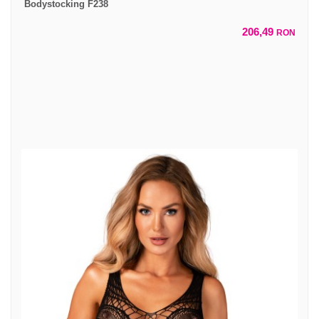
Bodystocking F238
206,49
RON