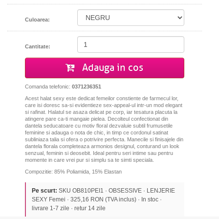
Culoarea:
Cantitate:
Adauga in cos
Comanda telefonic:
0371236351
Acest halat sexy este dedicat femeilor constiente de farmecul lor,
care isi doresc sa-si evidentieze sex-appeal-ul intr-un mod elegant
si rafinat. Halatul se asaza delicat pe corp, iar tesatura placuta la
atingere pare ca-ti mangaie pielea. Decolteul confectionat din
dantela seducatoare cu motiv floral dezvaluie subtil frumusetile
feminine si adauga o nota de chic, in timp ce cordonul satinat
subliniaza talia si ofera o potrivire perfecta. Manecile si finisajele din
dantela florala completeaza armonios designul, conturand un look
senzual, feminin si deosebit. Ideal pentru seri intime sau pentru
momente in care vrei pur si simplu sa te simti speciala.
Compozitie: 85% Poliamida, 15% Elastan
Pe scurt:
SKU OB810PEI1 · OBSESSIVE · LENJERIE
SEXY Femei · 325,16 RON (TVA inclus) · In stoc ·
livrare 1-7 zile · retur 14 zile