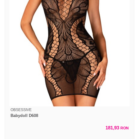
OBSESSIVE
Babydoll D608
181,93
RON