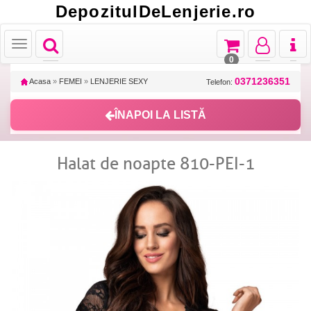
DepozitulDeLenjerie.ro
Toggle
Toggle
Toggle
Toggl
Toggle
navigation
navigation
navigation
naviga
navigation
0
0371236351
Acasa
»
FEMEI
»
LENJERIE SEXY
Telefon:
ÎNAPOI LA LISTĂ
Halat de noapte 810-PEI-1