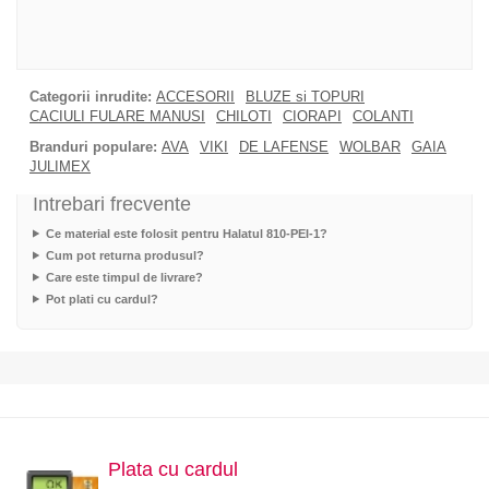
Categorii inrudite:
ACCESORII
BLUZE si TOPURI
CACIULI FULARE MANUSI
CHILOTI
CIORAPI
COLANTI
Branduri populare:
AVA
VIKI
DE LAFENSE
WOLBAR
GAIA
JULIMEX
Intrebari frecvente
Ce material este folosit pentru Halatul 810-PEI-1?
Cum pot returna produsul?
Care este timpul de livrare?
Pot plati cu cardul?
Plata cu cardul