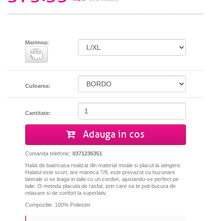
Marimea:
Culoarea:
Cantitate:
Adauga in cos
Comanda telefonic:
0371236351
Halat de baie/casa realizat din material moale si placut la atingere.
Halatul este scurt, are maneca 7/8, este prevazut cu buzunare
laterale si se leaga in talie cu un cordon, ajustandu-se perfect pe
talie. O metoda placuta de rasfat, prin care sa te poti bucura de
relaxare si de confort la superlativ.
Compozitie: 100% Poliester