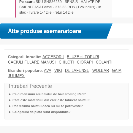
Pe scurt:
SKU SNS86239 · SENSIS · HALATE DE
BAIE si CASA Femei · 373,33 RON (TVA inclus) · In
stoc · livrare 1-7 zile · retur 14 zile
Alte produse asemanatoare
Categorii inrudite:
ACCESORII
BLUZE si TOPURI
CACIULI FULARE MANUSI
CHILOTI
CIORAPI
COLANTI
Branduri populare:
AVA
VIKI
DE LAFENSE
WOLBAR
GAIA
JULIMEX
Intrebari frecvente
Ce dimensiuni are halatul de baie Rolling Red?
Care este materialul din care este fabricat halatul?
Pot returna halatul daca nu mi se potriveste?
Ce optiuni de plata sunt disponibile?