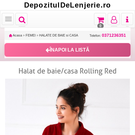
DepozitulDeLenjerie.ro
Toggle
Toggle
Toggle
Toggl
Toggle
navigation
navigation
navigation
naviga
navigation
0
0371236351
Acasa
»
FEMEI
»
HALATE DE BAIE si CASA
Telefon:
ÎNAPOI LA LISTĂ
Halat de baie/casa Rolling Red