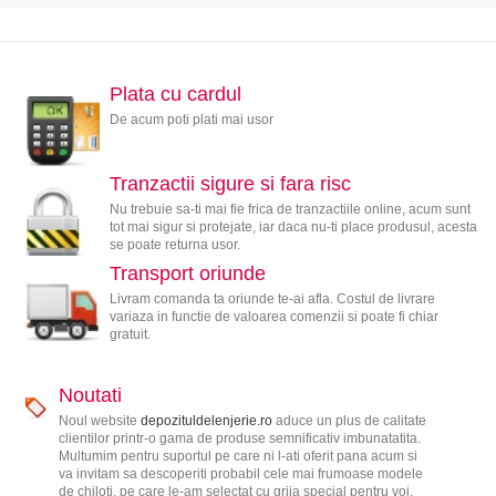
Plata cu cardul
De acum poti plati mai usor
Tranzactii sigure si fara risc
Nu trebuie sa-ti mai fie frica de tranzactiile online, acum sunt
tot mai sigur si protejate, iar daca nu-ti place produsul, acesta
se poate returna usor.
Transport oriunde
Livram comanda ta oriunde te-ai afla. Costul de livrare
variaza in functie de valoarea comenzii si poate fi chiar
gratuit.
Noutati
Noul website
depozituldelenjerie.ro
aduce un plus de calitate
clientilor printr-o gama de produse semnificativ imbunatatita.
Multumim pentru suportul pe care ni l-ati oferit pana acum si
va invitam sa descoperiti probabil cele mai frumoase modele
de chiloti, pe care le-am selectat cu grija special pentru voi.