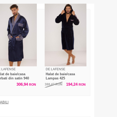
 LAFENSE
DE LAFENSE
lat de baie/casa
Halat de baie/casa
rbati din satin 940
Lampas 425
306,94
194,24
388,47
RON
RON
RON
ABILI