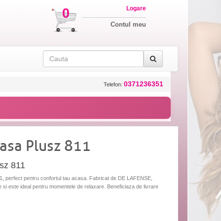
Logare
0
Contul meu
0371236351
Telefon:
casa Plusz 811
usz 811
11, perfect pentru confortul tau acasa. Fabricat de DE LAFENSE,
e si este ideal pentru momentele de relaxare. Beneficiaza de livrare