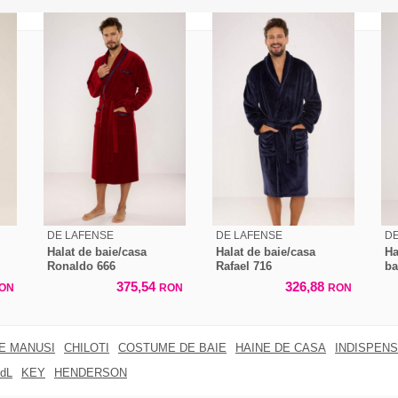
DE LAFENSE
DE LAFENSE
DE
Halat de baie/casa
Halat de baie/casa
Ha
Ronaldo 666
Rafael 716
ba
375,54
326,88
ON
RON
RON
RE MANUSI
CHILOTI
COSTUME DE BAIE
HAINE DE CASA
INDISPENS
dL
KEY
HENDERSON