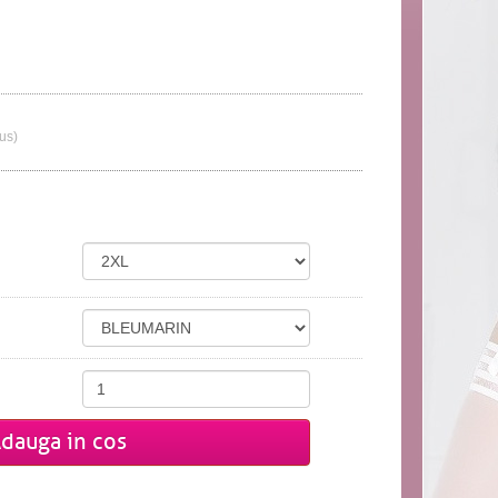
lus)
dauga in cos