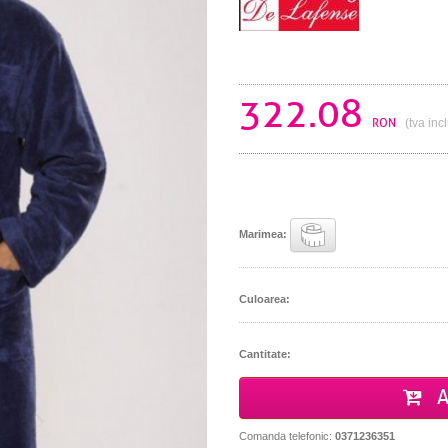
322.08
RON
(tva inc
Marimea:
Culoarea:
Cantitate:
A
Comanda telefonic:
0371236351