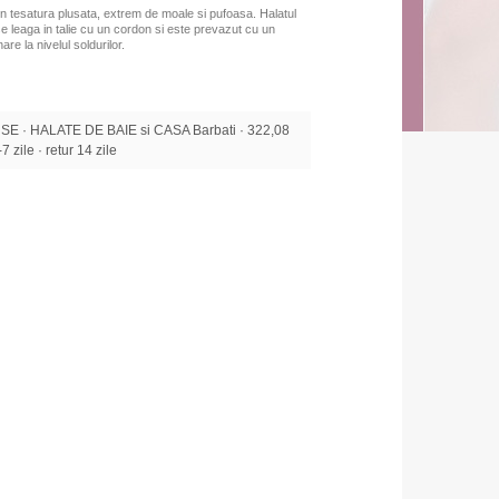
in tesatura plusata, extrem de moale si pufoasa. Halatul
se leaga in talie cu un cordon si
este prevazut cu un
re la nivelul soldurilor.
 · HALATE DE BAIE si CASA Barbati · 322,08
7 zile · retur 14 zile