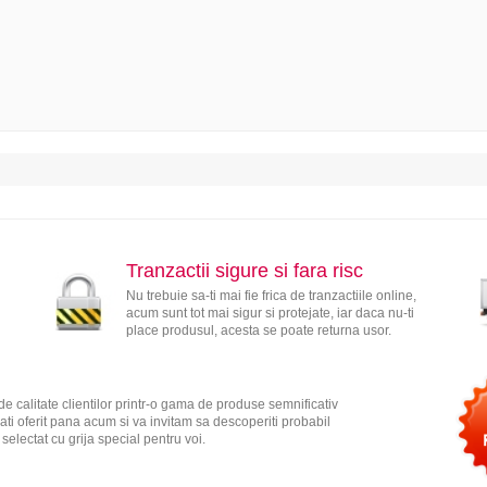
Tranzactii sigure si fara risc
Nu trebuie sa-ti mai fie frica de tranzactiile online,
acum sunt tot mai sigur si protejate, iar daca nu-ti
place produsul, acesta se poate returna usor.
e calitate clientilor printr-o gama de produse semnificativ
ati oferit pana acum si va invitam sa descoperiti probabil
electat cu grija special pentru voi.