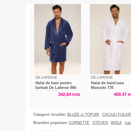
DE LAFENSE
DE LAFENSE
Halat de baie pentru
Halat de baie/casa
barbati De Lafense 866
Manuele 735
Noble M-2XL
342,64
459,47
RON
R
Categorii inrudite:
BLUZE si TOPURI
CACIULI FULA
Branduri populare:
CORNETTE
STEVEN
WOLA
Lan