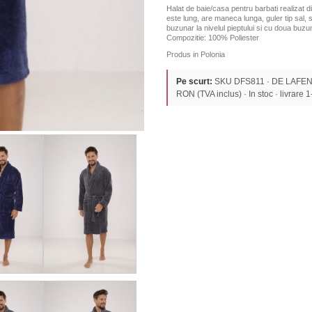
Halat de baie/casa pentru barbati realizat d
este lung, are maneca lunga, guler tip sal, 
buzunar la nivelul pieptului si cu doua buzuna
Compozitie: 100% Poliester
Produs in Polonia
Pe scurt:
SKU DFS811 · DE LAFENSE
RON (TVA inclus) · In stoc · livrare 1-