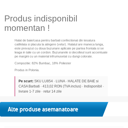
Produs indisponibil
momentan !
Halat de baie/casa pentru barbati confectionat din tesatura
catifelata si placuta la atingere (velur). Halatul are maneca lunga,
este prevazut cu doua buzunare aplicate pe partea frontala si se
leaga in talie cu un cordon. Buzunarele si decolteul sunt accentuate
pe margini cu un material infrumusetat cu dungi colorate.
Compozitie: 82% Bumbac, 18% Poliester
Produs in Polonia.
Pe scurt:
SKU LU854 · LUNA · HALATE DE BAIE si
CASA Barbati · 413,02 RON (TVA inclus) · Indisponibil ·
livrare 1-7 zile · retur 14 zile
Alte produse asemanatoare