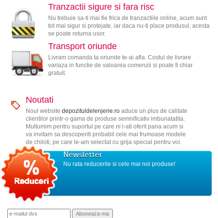
Tranzactii sigure si fara risc
Nu trebuie sa-ti mai fie frica de tranzactiile online, acum sunt
tot mai sigur si protejate, iar daca nu-ti place produsul, acesta
se poate returna usor.
Transport oriunde
Livram comanda ta oriunde te-ai afla. Costul de livrare
variaza in functie de valoarea comenzii si poate fi chiar
gratuit.
Noutati
Noul website
depozituldelenjerie.ro
aduce un plus de calitate
clientilor printr-o gama de produse semnificativ imbunatatita.
Multumim pentru suportul pe care ni l-ati oferit pana acum si
va invitam sa descoperiti probabil cele mai frumoase modele
de chiloti, pe care le-am selectat cu grija special pentru voi.
Newsletter
Nu rata reducerile si cele mai noi produse!