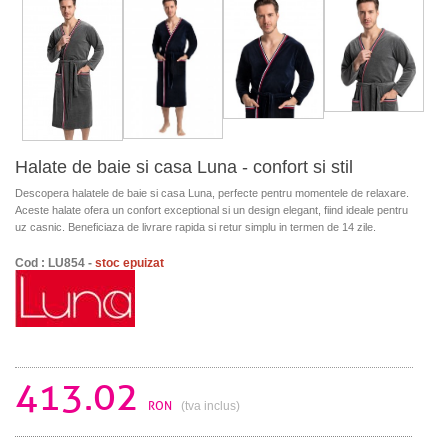
Halate de baie si casa Luna - confort si stil
Descopera halatele de baie si casa Luna, perfecte pentru momentele de relaxare.
Aceste halate ofera un confort exceptional si un design elegant, fiind ideale pentru
uz casnic. Beneficiaza de livrare rapida si retur simplu in termen de 14 zile.
Cod : LU854 -
stoc epuizat
413.02
RON
(tva inclus)