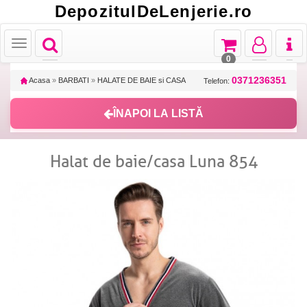
DepozitulDeLenjerie.ro
Toggle
Toggle
Toggle
Toggl
Toggle
navigation
navigation
navigation
naviga
navigation
0
0371236351
Acasa
»
BARBATI
»
HALATE DE BAIE si CASA
Telefon:
ÎNAPOI LA LISTĂ
Halat de baie/casa Luna 854