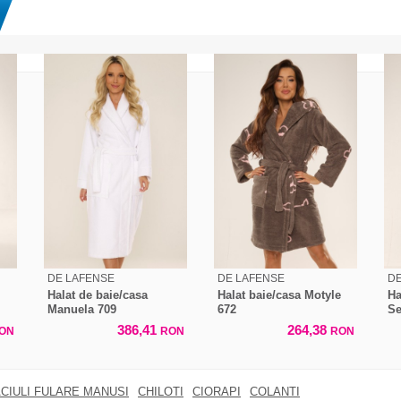
DE LAFENSE
DE LAFENSE
DE
Halat de baie/casa
Halat baie/casa Motyle
Ha
Manuela 709
672
Se
386,41
264,38
ON
RON
RON
CIULI FULARE MANUSI
CHILOTI
CIORAPI
COLANTI