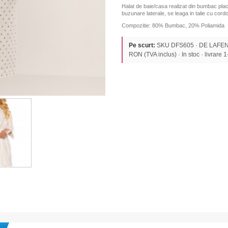
Halat de baie/casa realizat din bumbac plac
buzunare laterale,
se leaga in talie cu cord
Compozitie: 80% Bumbac, 20% Poliamida
Pe scurt:
SKU DFS605 · DE LAFENS
RON (TVA inclus) · In stoc · livrare 1-