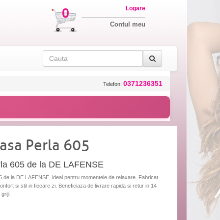
Logare
0
Contul meu
0371236351
Telefon:
casa Perla 605
erla 605 de la DE LAFENSE
05 de la DE LAFENSE, ideal pentru momentele de relaxare. Fabricat
nfort si stil in fiecare zi. Beneficiaza de livrare rapida si retur in 14
riji.