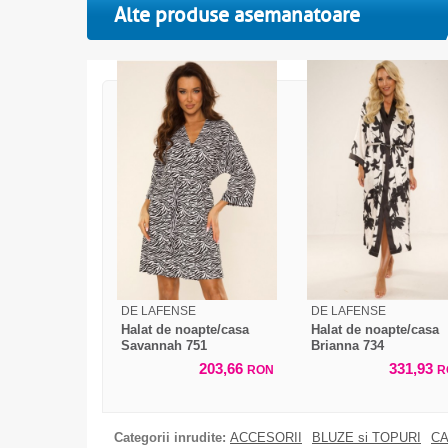
Alte produse asemanatoare
DE LAFENSE
DE LAFENSE
Halat de noapte/casa
Halat de noapte/casa
Savannah 751
Brianna 734
203,66
331,93
RON
R
Categorii inrudite:
ACCESORII
BLUZE si TOPURI
CA