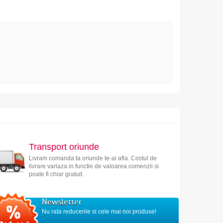
Transport oriunde
Livram comanda ta oriunde te-ai afla. Costul de
livrare variaza in functie de valoarea comenzii si
poate fi chiar gratuit.
Newsletter
Nu rata reducerile si cele mai noi produse!