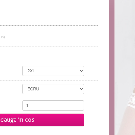
lus)
dauga in cos