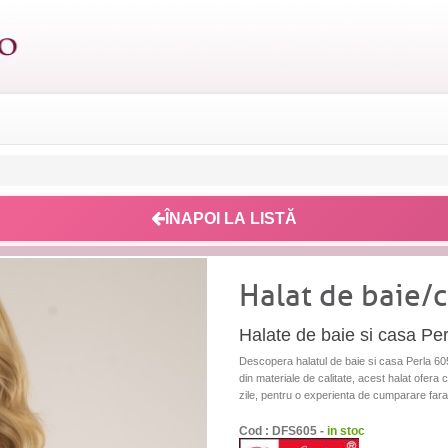
ÎNAPOI LA LISTĂ
Halat de baie/
Halate de baie si casa P
Descopera halatul de baie si casa Perla 6
din materiale de calitate, acest halat ofera co
zile, pentru o experienta de cumparare fara g
Cod : DFS605 -
in stoc