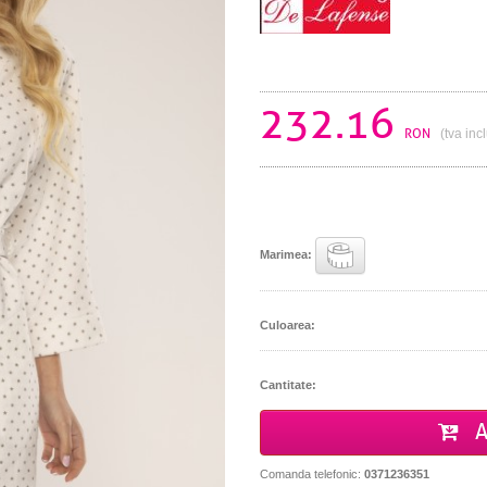
232.16
RON
(tva inc
Marimea:
Culoarea:
Cantitate:
A
Comanda telefonic:
0371236351