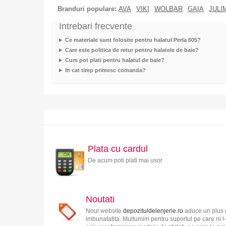
Branduri populare:
AVA
VIKI
WOLBAR
GAIA
JULI
Intrebari frecvente
Ce materiale sunt folosite pentru halatul Perla 605?
Care este politica de retur pentru halatele de baie?
Cum pot plati pentru halatul de baie?
In cat timp primesc comanda?
Plata cu cardul
De acum poti plati mai usor
Noutati
Noul website
depozituldelenjerie.ro
aduce un plus d
imbunatatita. Multumim pentru suportul pe care ni l-