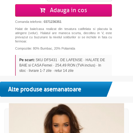
Adauga in cos
Comanda telefonic:
0371236351
Halat de baie/casa realizat din tesatura catifelata si placuta la
atingere (velur). Halatul are maneca scurta, decolteu in V, este
prevazut cu buzunare la nivelul soldurilor si se inchide in fata cu
fermoar.
Compozitie: 80% Bumbac, 20% Poliamida
Pe scurt:
SKU DFS431 · DE LAFENSE · HALATE DE
BAIE si CASA Femei · 254,49 RON (TVA inclus) · In
stoc · livrare 1-7 zile · retur 14 zile
Alte produse asemanatoare