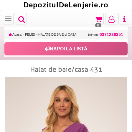
DepozitulDeLenjerie.ro
Toggle
Toggle
Toggle
Toggl
Toggle
navigation
navigation
navigation
naviga
navigation
0
0371236351
Acasa
»
FEMEI
»
HALATE DE BAIE si CASA
Telefon:
ÎNAPOI LA LISTĂ
Halat de baie/casa 431