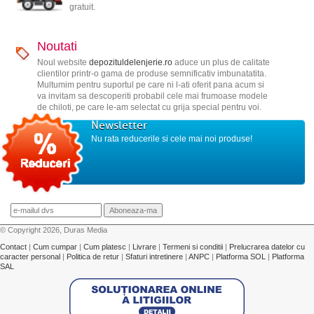
gratuit.
Noutati
Noul website
depozituldelenjerie.ro
aduce un plus de calitate
clientilor printr-o gama de produse semnificativ imbunatatita.
Multumim pentru suportul pe care ni l-ati oferit pana acum si
va invitam sa descoperiti probabil cele mai frumoase modele
de chiloti, pe care le-am selectat cu grija special pentru voi.
Newsletter
Nu rata reducerile si cele mai noi produse!
© Copyright 2026, Duras Media
Contact
|
Cum cumpar
|
Cum platesc
|
Livrare
|
Termeni si conditii
|
Prelucrarea datelor cu
caracter personal
|
Politica de retur
|
Sfaturi intretinere
|
ANPC
|
Platforma SOL
|
Platforma
SAL