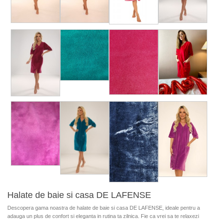
Halate de baie si casa DE LAFENSE
Descopera gama noastra de halate de baie si casa DE LAFENSE, ideale pentru a
adauga un plus de confort si eleganta in rutina ta zilnica. Fie ca vrei sa te relaxezi