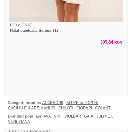
DE LAFENSE
Halat baie/casa Serena 717
305,84
RON
Categorii inrudite:
ACCESORII
BLUZE si TOPURI
CACIULI FULARE MANUSI
CHILOTI
CIORAPI
COLANTI
Branduri populare:
AVA
VIKI
WOLBAR
GAIA
JULIMEX
VENEZIANA
Intrebari frecvente