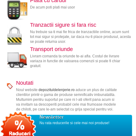
Plata cu cardul
De acum poti plati mai usor
Tranzactii sigure si fara risc
Nu trebuie sa-ti mai fie frica de tranzactiile online, acum sunt
tot mai sigur si protejate, iar daca nu-ti place produsul, acesta
se poate returna usor.
Transport oriunde
Livram comanda ta oriunde te-ai afla. Costul de livrare
variaza in functie de valoarea comenzii si poate fi chiar
gratuit.
Noutati
Noul website
depozituldelenjerie.ro
aduce un plus de calitate
clientilor printr-o gama de produse semnificativ imbunatatita.
Multumim pentru suportul pe care ni l-ati oferit pana acum si
va invitam sa descoperiti probabil cele mai frumoase modele
de chiloti, pe care le-am selectat cu grija special pentru voi.
Newsletter
Nu rata reducerile si cele mai noi produse!