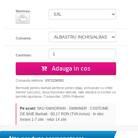
Marimea:
Culoarea:
Cantitate:
Adauga in cos
Comanda telefonic:
0371236351
Bermude pentru barbati perfecte pentru plaja, prevazute cu chilot
interior (ascuns), doua buzunare laterale, talie elastica si cordon ce
permite ajustarea. Compozitie: 100% Poliester.
Pe scurt:
SKU GWADRIAN · GWINNER · COSTUME
DE BAIE Barbati · 60,17 RON (TVA inclus) · In stoc ·
livrare 1-7 zile · retur 14 zile