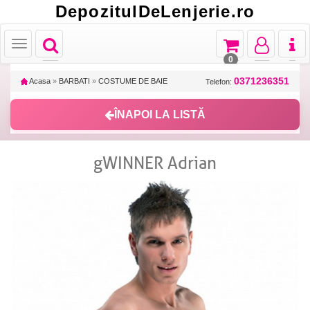
DepozitulDeLenjerie.ro
Toggle
Toggle
Toggle
Toggl
Toggle
navigation
navigation
navigation
naviga
navigation
0
0371236351
Acasa
»
BARBATI
»
COSTUME DE BAIE
Telefon:
ÎNAPOI LA LISTĂ
gWINNER Adrian