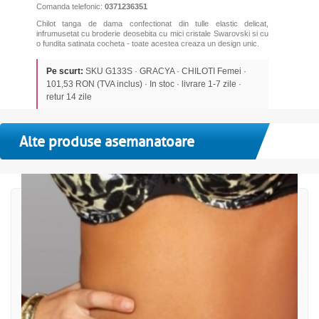
Comanda telefonic:
0371236351
Chilot tanga de dama confectionat din tulle elastic delicat,
infrumusetat cu broderie deosebita cu mici cristale Swarovski si cu
o fundita satinata cocheta - toate acestea creaza un design unic.
Pe scurt:
SKU G133S · GRACYA · CHILOTI Femei ·
101,53 RON (TVA inclus) · In stoc · livrare 1-7 zile ·
retur 14 zile
Alte produse asemanatoare