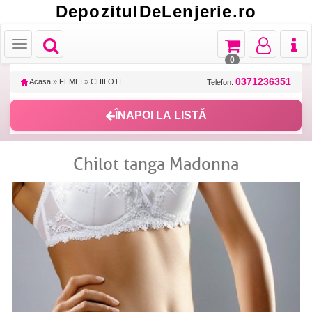
DepozitulDeLenjerie.ro
Toggle
Toggle
Toggle
Toggl
Toggle
navigation
navigation
navigation
naviga
navigation
0
0371236351
Acasa
»
FEMEI
»
CHILOTI
Telefon:
ÎNAPOI LA LISTĂ
Chilot tanga Madonna