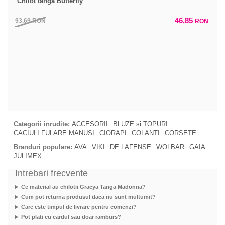
Chilot tanga Butterfly
46,85
93,69
RON
RON
Categorii inrudite:
ACCESORII
BLUZE si TOPURI
CACIULI FULARE MANUSI
CIORAPI
COLANTI
CORSETE
Branduri populare:
AVA
VIKI
DE LAFENSE
WOLBAR
GAIA
JULIMEX
Intrebari frecvente
Ce material au chilotii Gracya Tanga Madonna?
Cum pot returna produsul daca nu sunt multumit?
Care este timpul de livrare pentru comenzi?
Pot plati cu cardul sau doar ramburs?