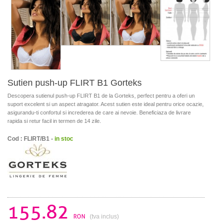
Sutien push-up FLIRT B1 Gorteks
Descopera sutienul push-up FLIRT B1 de la Gorteks, perfect pentru a oferi un
suport excelent si un aspect atragator. Acest sutien este ideal pentru orice ocazie,
asigurandu-ti confortul si increderea de care ai nevoie. Beneficiaza de livrare
rapida si retur facil in termen de 14 zile.
Cod : FLIRT/B1 -
in stoc
155.82
RON
(tva inclus)