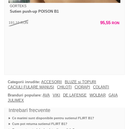
GORTEKS
Sutien push-up POISON B1
95,55
191,10
RON
RON
Categorii inrudite:
ACCESORII
BLUZE si TOPURI
CACIULI FULARE MANUSI
CHILOTI
CIORAPI
COLANTI
Branduri populare:
AVA
VIKI
DE LAFENSE
WOLBAR
GAIA
JULIMEX
Intrebari frecvente
Ce marimi sunt disponibile pentru sutienul FLIRT B1?
Cum pot returna sutienul FLIRT B1?