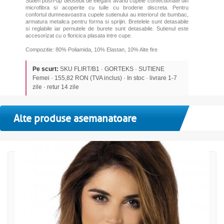
Sutien push-up deosebit de elegant avand cupele confectionate din
microfibra si acoperite cu tulle cu broderie discreta. Pentru
confortul dumneavoastra cupele sutienului au interiorul de bumbac,
armatura metalica pentru forma si sprijin. Bretelele sunt detasabile
si reglabile iar pernutele de burete sunt detasabile. Sutienul este
accesorizat cu o floricica plasata intre cupe.
Compozitie: 80% Poliamida, 10% Elastan, 10% Alte fire
Pe scurt:
SKU FLIRT/B1 · GORTEKS · SUTIENE
Femei · 155,82 RON (TVA inclus) · In stoc · livrare 1-7
zile · retur 14 zile
Alte produse asemanatoare