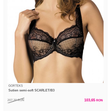
GORTEKS
Sutien semi-soft SCARLET/B3
103,65
207,30
RON
RON