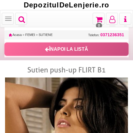
DepozitulDeLenjerie.ro
Toggle
Toggle
Toggle
Toggl
Toggle
navigation
navigation
navigation
naviga
navigation
0
0371236351
Acasa
»
FEMEI
»
SUTIENE
Telefon:
ÎNAPOI LA LISTĂ
Sutien push-up FLIRT B1