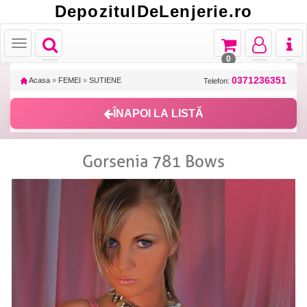
DepozitulDeLenjerie.ro
Toggle
Toggle
Toggle
Toggl
Toggle
navigation
navigation
navigation
naviga
navigation
0
0371236351
Acasa
»
FEMEI
»
SUTIENE
Telefon:
ÎNAPOI LA LISTĂ
Gorsenia 781 Bows