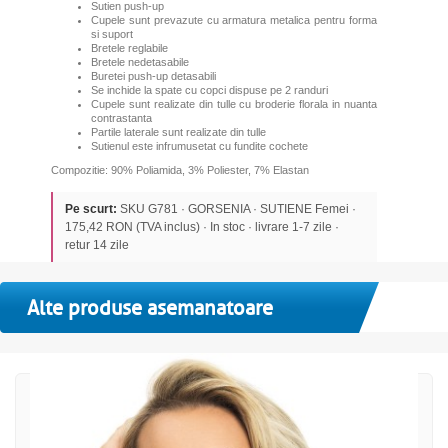
Sutien push-up
Cupele sunt prevazute cu armatura metalica pentru forma
si suport
Bretele reglabile
Bretele nedetasabile
Buretei push-up detasabili
Se inchide la spate cu copci dispuse pe 2 randuri
Cupele sunt realizate din tulle cu broderie florala in nuanta
contrastanta
Partile laterale sunt realizate din tulle
Sutienul este infrumusetat cu fundite cochete
Compozitie: 90% Poliamida, 3% Poliester, 7% Elastan
Pe scurt:
SKU G781 · GORSENIA · SUTIENE Femei ·
175,42 RON (TVA inclus) · In stoc · livrare 1-7 zile ·
retur 14 zile
Alte produse asemanatoare