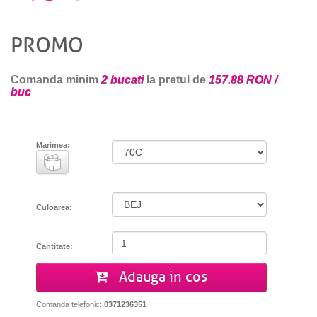
PROMO
Comanda minim
2 bucati
la pretul de
157.88 RON /
buc
Marimea:
Culoarea:
Cantitate:
Adauga in cos
Comanda telefonic:
0371236351