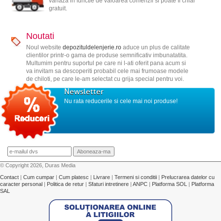
variaza in functie de valoarea comenzii si poate fi chiar
gratuit.
Noutati
Noul website
depozituldelenjerie.ro
aduce un plus de calitate
clientilor printr-o gama de produse semnificativ imbunatatita.
Multumim pentru suportul pe care ni l-ati oferit pana acum si
va invitam sa descoperiti probabil cele mai frumoase modele
de chiloti, pe care le-am selectat cu grija special pentru voi.
Newsletter
Nu rata reducerile si cele mai noi produse!
© Copyright 2026, Duras Media
Contact
|
Cum cumpar
|
Cum platesc
|
Livrare
|
Termeni si conditii
|
Prelucrarea datelor cu
caracter personal
|
Politica de retur
|
Sfaturi intretinere
|
ANPC
|
Platforma SOL
|
Platforma
SAL