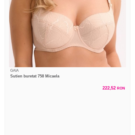
GAIA
Sutien buretat 758 Micaela
222,52
RON