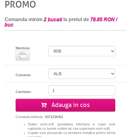
PROMO
Comanda minim
2 bucati
la pretul de
78.85 RON /
buc
Marimea:
Culoarea:
Cantitate:
Adauga in cos
Comanda telefonic:
0371236351
Sutien semi-soft (jumatatea inferioara a cupei este
captusita cu burete subtire iar cea superioara este soft)
Cupele sunt prevazute cu armatura metalica pentru forma