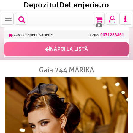
DepozitulDeLenjerie.ro
Toggle
Toggle
Toggle
Toggl
Toggle
navigation
navigation
navigation
naviga
navigation
0
0371236351
Acasa
»
FEMEI
»
SUTIENE
Telefon:
ÎNAPOI LA LISTĂ
Gaia 244 MARIKA