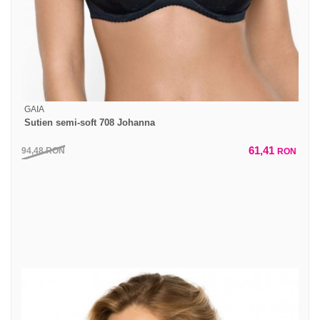
GAIA
Sutien semi-soft 708 Johanna
61,41
94,48
RON
RON