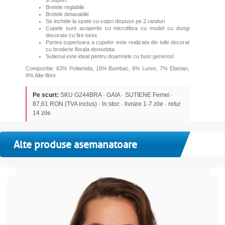
si suport
Bretele reglabile
Bretele detasabile
Se inchide la spate cu copci dispuse pe 2 randuri
Cupele sunt acoperite cu microfibra cu model cu dungi
decorate cu fire lurex
Partea superioara a cupelor este realizata din tulle decorat
cu broderie florala deosebita
Sutienul este ideal pentru doamnele cu bust generos!
Compozitie: 63% Poliamida, 16% Bumbac, 6% Lurex, 7% Elastan,
8% Alte fibre
Pe scurt:
SKU G244BRA · GAIA · SUTIENE Femei ·
87,61 RON (TVA inclus) · In stoc · livrare 1-7 zile · retur
14 zile
Alte produse asemanatoare