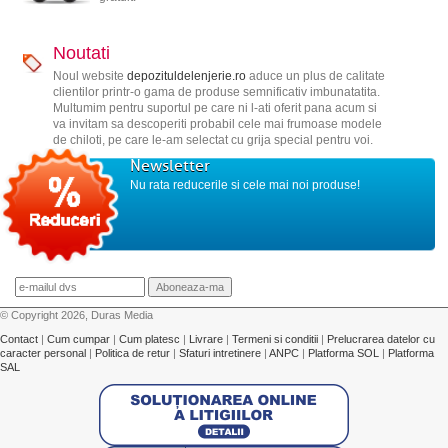
Noutati
Noul website
depozituldelenjerie.ro
aduce un plus de calitate
clientilor printr-o gama de produse semnificativ imbunatatita.
Multumim pentru suportul pe care ni l-ati oferit pana acum si
va invitam sa descoperiti probabil cele mai frumoase modele
de chiloti, pe care le-am selectat cu grija special pentru voi.
Newsletter
Nu rata reducerile si cele mai noi produse!
© Copyright 2026, Duras Media
Contact
|
Cum cumpar
|
Cum platesc
|
Livrare
|
Termeni si conditii
|
Prelucrarea datelor cu
caracter personal
|
Politica de retur
|
Sfaturi intretinere
|
ANPC
|
Platforma SOL
|
Platforma
SAL