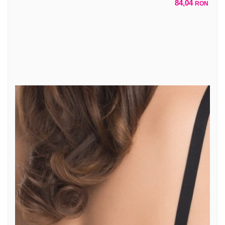
84,04
RON