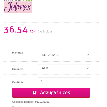
36.54
RON
(tva inclus)
Marimea:
Culoarea:
Cantitate:
Adauga in cos
Comanda telefonic:
0371236351