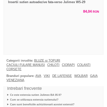
Insertii sutien autoadezive fata-verso Julimex WS-29
84,04
RON
Categorii inrudite:
BLUZE si TOPURI
CACIULI FULARE MANUSI
CHILOTI
CIORAPI
COLANTI
CORSETE
Branduri populare:
AVA
VIKI
DE LAFENSE
WOLBAR
GAIA
VENEZIANA
Intrebari frecvente
Ce este extensia sutien Julimex BA 05 II?
Cum se utilizeaza extensia sutienului?
Care sunt beneficiile achizitionarii acestei extensii?