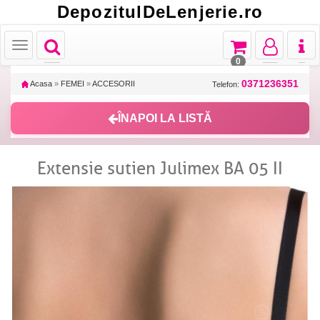
DepozitulDeLenjerie.ro
Toggle
Toggle
Toggle
Toggl
Toggle
navigation
navigation
navigation
naviga
navigation
0
0371236351
Acasa
»
FEMEI
»
ACCESORII
Telefon:
ÎNAPOI LA LISTĂ
Extensie sutien Julimex BA 05 II