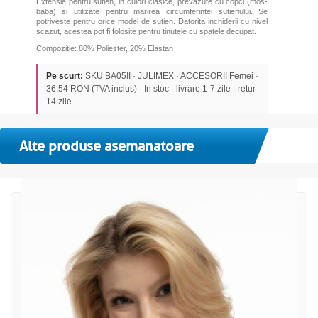
Extensie pentru sutien, in culori clasice, prevazute cu copci (mos-
baba) si utilizate pentru marirea circumferintei sutienului. Se
potriveste pentru orice model de sutien. Datorita inchiderii cu nivel
scazut, acestea pot fi folosite pentru tinutele cu spatele decupat.
Compozitie: 80% Poliester, 20% Elastan
Pe scurt:
SKU BA05II · JULIMEX · ACCESORII Femei ·
36,54 RON (TVA inclus) · In stoc · livrare 1-7 zile · retur
14 zile
Alte produse asemanatoare