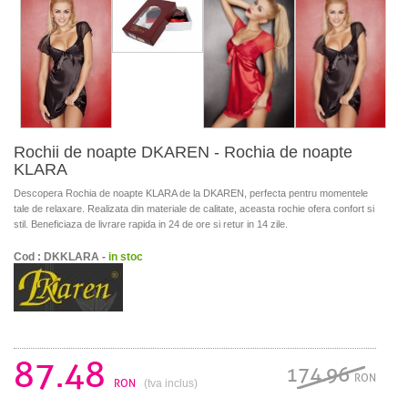
Rochii de noapte DKAREN - Rochia de noapte
KLARA
Descopera Rochia de noapte KLARA de la DKAREN, perfecta pentru momentele
tale de relaxare. Realizata din materiale de calitate, aceasta rochie ofera confort si
stil. Beneficiaza de livrare rapida in 24 de ore si retur in 14 zile.
Cod : DKKLARA -
in stoc
87.48
174.96
RON
RON
(tva inclus)