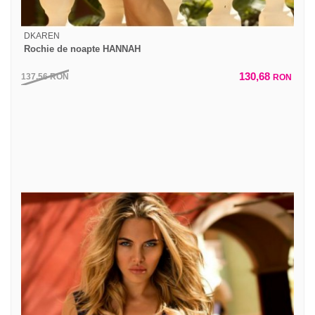
DKAREN
Rochie de noapte HANNAH
130,68
137,56
RON
RON