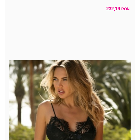
232,19
RON