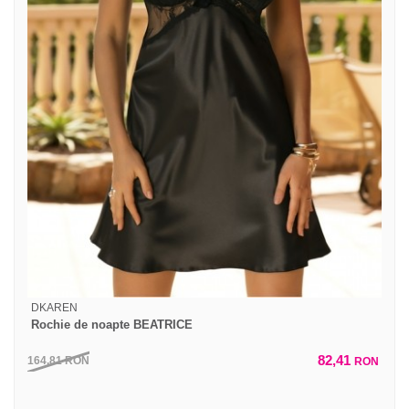
DKAREN
Rochie de noapte BEATRICE
82,41
164,81
RON
RON