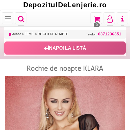
DepozitulDeLenjerie.ro
Toggle
Toggle
Toggle
Toggl
Toggle
navigation
navigation
navigation
naviga
navigation
0
0371236351
Acasa
»
FEMEI
»
ROCHII DE NOAPTE
Telefon:
ÎNAPOI LA LISTĂ
Rochie de noapte KLARA