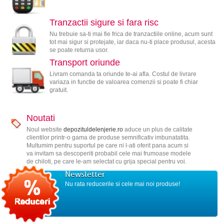
Tranzactii sigure si fara risc
Nu trebuie sa-ti mai fie frica de tranzactiile online, acum sunt
tot mai sigur si protejate, iar daca nu-ti place produsul, acesta
se poate returna usor.
Transport oriunde
Livram comanda ta oriunde te-ai afla. Costul de livrare
variaza in functie de valoarea comenzii si poate fi chiar
gratuit.
Noutati
Noul website
depozituldelenjerie.ro
aduce un plus de calitate
clientilor printr-o gama de produse semnificativ imbunatatita.
Multumim pentru suportul pe care ni l-ati oferit pana acum si
va invitam sa descoperiti probabil cele mai frumoase modele
de chiloti, pe care le-am selectat cu grija special pentru voi.
Newsletter
Nu rata reducerile si cele mai noi produse!