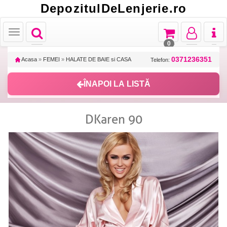
DepozitulDeLenjerie.ro
Toggle
Toggle
Toggle
Toggl
Toggle
navigation
navigation
navigation
naviga
navigation
0
0371236351
Acasa
»
FEMEI
»
HALATE DE BAIE si CASA
Telefon:
ÎNAPOI LA LISTĂ
DKaren 90