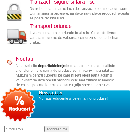
Tranzactii sigure si fara risc
Nu trebuie sa-ti mai fie frica de tranzactiile online, acum sunt
tot mai sigur si protejate, iar daca nu-ti place produsul, acesta
se poate returna usor.
Transport oriunde
Livram comanda ta oriunde te-ai afla. Costul de livrare
variaza in functie de valoarea comenzii si poate fi chiar
gratuit.
Noutati
Noul website
depozituldelenjerie.ro
aduce un plus de calitate
clientilor printr-o gama de produse semnificativ imbunatatita.
Multumim pentru suportul pe care ni l-ati oferit pana acum si
va invitam sa descoperiti probabil cele mai frumoase modele
de chiloti, pe care le-am selectat cu grija special pentru voi.
Newsletter
Nu rata reducerile si cele mai noi produse!