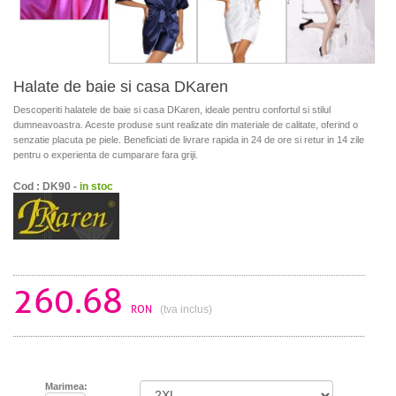
Halate de baie si casa DKaren
Descoperiti halatele de baie si casa DKaren, ideale pentru confortul si stilul
dumneavoastra. Aceste produse sunt realizate din materiale de calitate, oferind o
senzatie placuta pe piele. Beneficiati de livrare rapida in 24 de ore si retur in 14 zile
pentru o experienta de cumparare fara griji.
Cod : DK90 -
in stoc
260.68
RON
(tva inclus)
Marimea: