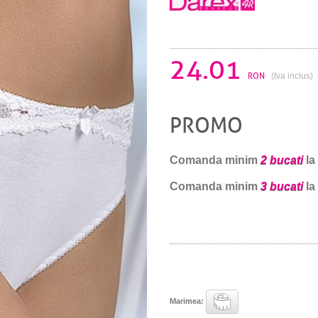
24.01
RON
(tva inclus)
PROMO
Comanda minim
2 bucati
la
Comanda minim
3 bucati
la
Marimea: