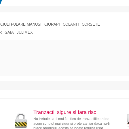
CIULI FULARE MANUSI
CIORAPI
COLANTI
CORSETE
R
GAIA
JULIMEX
Tranzactii sigure si fara risc
Nu trebuie sa-ti mai fie frica de tranzactiile online,
acum sunt tot mai sigur si protejate, iar daca nu-ti
place produsul, acesta se poate returna usor.