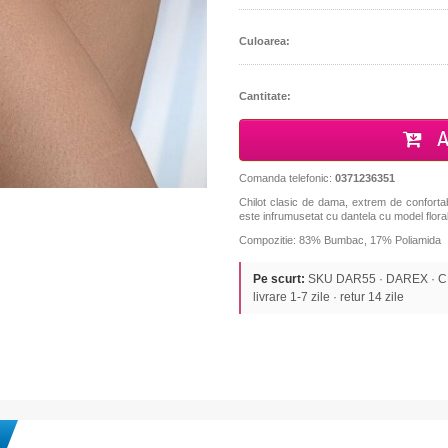
Culoarea:
Cantitate:
A
Comanda telefonic:
0371236351
Chilot clasic de dama, extrem de confortabil
este infrumusetat cu dantela cu model floral
Compozitie: 83% Bumbac, 17% Poliamida
Pe scurt:
SKU DAR55 · DAREX · CHIL
livrare 1-7 zile · retur 14 zile