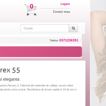
Logare
0
Contul meu
0371236351
Telefon:
arex 55
si eleganta
entru fiecare zi. Fabricati din materiale de calitate, acesti chiloti
eala pentru orice ocazie. Beneficiaza de livrare rapida in 24 de ore si