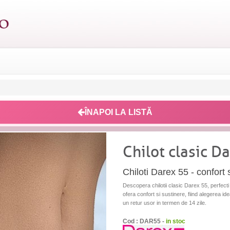
ÎNAPOI LA LISTĂ
Chilot clasic D
Chiloti Darex 55 - confort 
Descopera chilotii clasic Darex 55, perfecti p
ofera confort si sustinere, fiind alegerea id
un retur usor in termen de 14 zile.
Cod : DAR55 -
in stoc