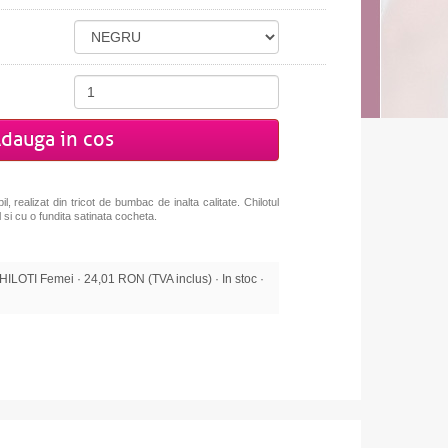
dauga in cos
, realizat din tricot de bumbac de inalta calitate. Chilotul
 si cu o fundita satinata cocheta.
OTI Femei · 24,01 RON (TVA inclus) · In stoc ·