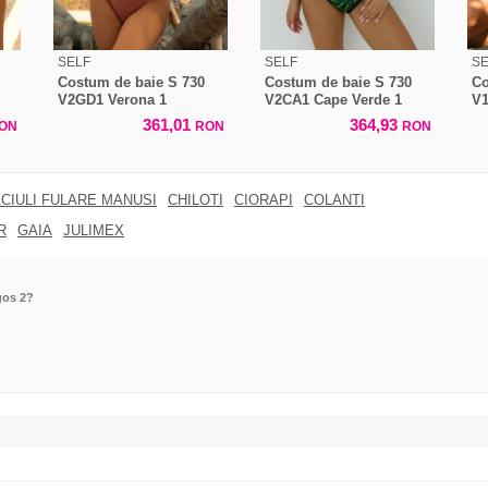
SELF
SELF
SE
Costum de baie S 730
Costum de baie S 730
Co
V2GD1 Verona 1
V2CA1 Cape Verde 1
V1
361,01
364,93
ON
RON
RON
CIULI FULARE MANUSI
CHILOTI
CIORAPI
COLANTI
R
GAIA
JULIMEX
gos 2?
?