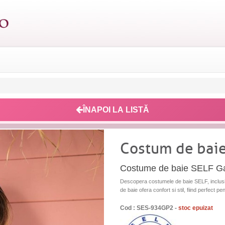
ÎNAPOI LA LISTĂ
Costum de baie
Costume de baie SELF Gal
Descopera costumele de baie SELF, inclusiv
de baie ofera confort si stil, fiind perfect pe
Cod : SES-934GP2 -
stoc epuizat