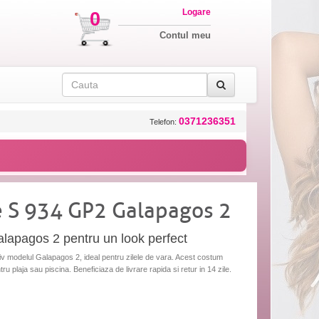
Logare
0
Contul meu
0371236351
Telefon:
 S 934 GP2 Galapagos 2
apagos 2 pentru un look perfect
 modelul Galapagos 2, ideal pentru zilele de vara. Acest costum
ntru plaja sau piscina. Beneficiaza de livrare rapida si retur in 14 zile.