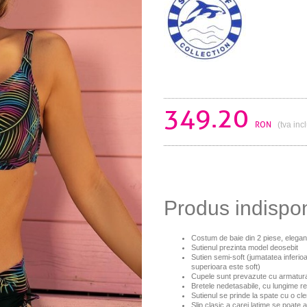
349.20
RON
(tva inc
Produs indispo
Costum de baie din 2 piese, elegan
Sutienul prezinta model deosebit
Sutien semi-soft (jumatatea inferio
superioara este soft)
Cupele sunt prevazute cu armatura
Bretele nedetasabile, cu lungime re
Sutienul se prinde la spate cu o cl
Slip clasic
a carei latime se poate a