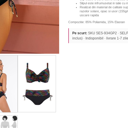
Slipul este infrumusetat in talie cu 
Realizat din material de calitate sup
razelor solare, opac si usor (155g/
uscare rapida
Compozitie: 85% Poliamida, 15% Elastan
Pe scurt:
SKU SES-934GP2 · SELF 
inclus) · Indisponibil · livrare 1-7 zile