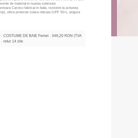
insertie de material in nuanta sutienului
erioara Carvico fabricat in Italia, rezistent la actiunea
mp), ofera protectie solara ridicata (UPF 50+), asigura
· COSTUME DE BAIE Femei · 349,20 RON (TVA
 · retur 14 zile