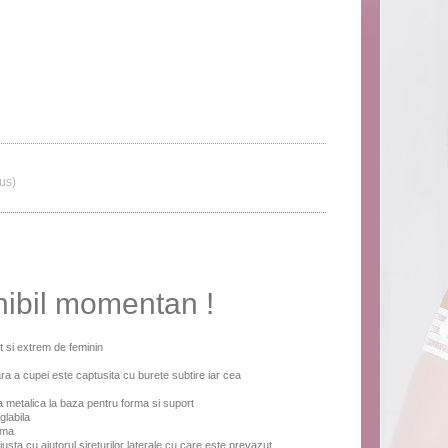
lus)
nibil momentan !
t si extrem de feminin
ara a cupei este captusita cu burete subtire iar cea
 metalica la baza pentru forma si suport
glabila
ema
justa cu ajutorul sireturilor laterale cu care este prevazut