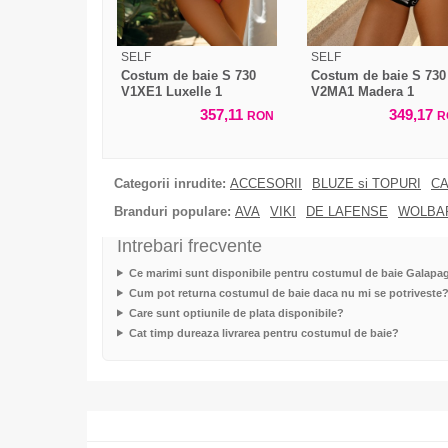
SELF
SELF
Costum de baie S 730
Costum de baie S 730
V1XE1 Luxelle 1
V2MA1 Madera 1
357,11
349,17
RON
R
Categorii inrudite:
ACCESORII
BLUZE si TOPURI
CA
Branduri populare:
AVA
VIKI
DE LAFENSE
WOLBA
Intrebari frecvente
Ce marimi sunt disponibile pentru costumul de baie Galapa
Cum pot returna costumul de baie daca nu mi se potriveste
Care sunt optiunile de plata disponibile?
Cat timp dureaza livrarea pentru costumul de baie?