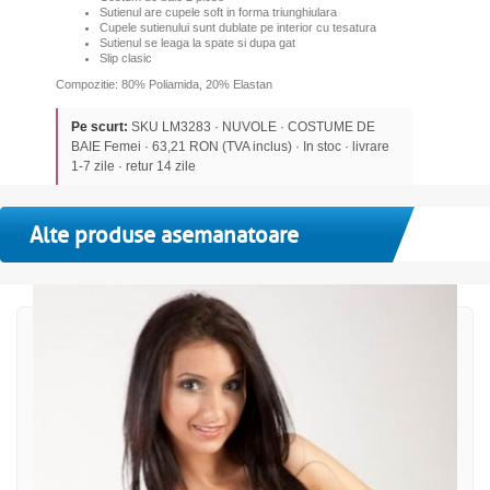
Sutienul are cupele soft in forma triunghiulara
Cupele sutienului sunt dublate pe interior cu tesatura
Sutienul se leaga la spate si dupa gat
Slip clasic
Compozitie: 80% Poliamida, 20% Elastan
Pe scurt:
SKU LM3283 · NUVOLE · COSTUME DE
BAIE Femei · 63,21 RON (TVA inclus) · In stoc · livrare
1-7 zile · retur 14 zile
Alte produse asemanatoare