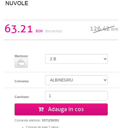
63.21
126.42
RON
RON
(tva inclus)
Marimea:
Culoarea:
Cantitate:
Adauga in cos
Comanda telefonic:
0371236351
Costum de baie 2 piese