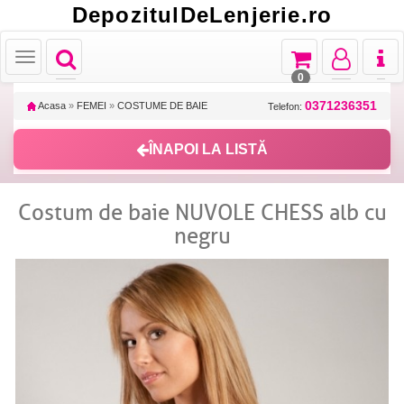
DepozitulDeLenjerie.ro
Toggle
Toggle
Toggle
Toggl
Toggle
navigation
navigation
navigation
naviga
navigation
0
0371236351
Acasa
»
FEMEI
»
COSTUME DE BAIE
Telefon:
ÎNAPOI LA LISTĂ
Costum de baie NUVOLE CHESS alb cu
negru