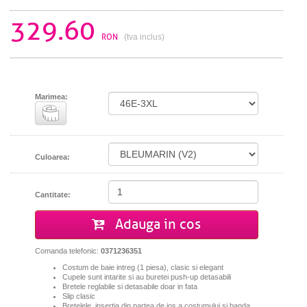
329.60
RON
(tva inclus)
Marimea:
Culoarea:
Cantitate:
Adauga in cos
Comanda telefonic:
0371236351
Costum de baie intreg (1 piesa), clasic si elegant
Cupele sunt intarite si au buretei push-up detasabili
Bretele reglabile si detasabile doar in fata
Slip clasic
Bretelele, insertia din partea de jos a costumului si banda