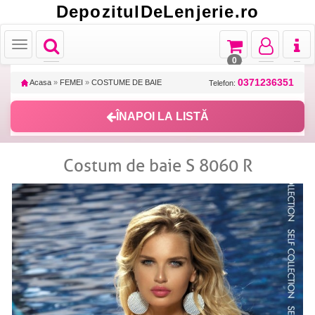
DepozitulDeLenjerie.ro
Toggle
Toggle
Toggle
Toggl
Toggle
navigation
navigation
navigation
naviga
navigation
0
0371236351
Acasa
»
FEMEI
»
COSTUME DE BAIE
Telefon:
ÎNAPOI LA LISTĂ
Costum de baie S 8060 R