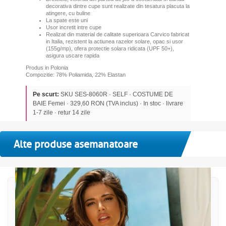
decorativa dintre cupe sunt realizate din tesatura placuta la
atingere, cu buline
La spate este uni
Usor incretit intre cupe
Realizat din material de calitate superioara Carvico fabricat
in Italia, rezistent la actiunea razelor solare, opac si usor
(155g/mp), ofera protectie solara ridicata (UPF 50+),
asigura uscare rapida
Produs in Polonia
Compozitie: 78% Poliamida, 22% Elastan
Pe scurt:
SKU SES-8060R · SELF · COSTUME DE
BAIE Femei · 329,60 RON (TVA inclus) · In stoc · livrare
1-7 zile · retur 14 zile
Alte produse asemanatoare