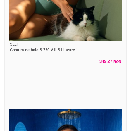
SELF
Costum de baie S 730 V1LS1 Lustre 1
349,27
RON