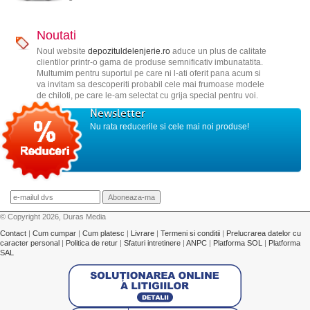
Noutati
Noul website
depozituldelenjerie.ro
aduce un plus de calitate
clientilor printr-o gama de produse semnificativ imbunatatita.
Multumim pentru suportul pe care ni l-ati oferit pana acum si
va invitam sa descoperiti probabil cele mai frumoase modele
de chiloti, pe care le-am selectat cu grija special pentru voi.
Newsletter
Nu rata reducerile si cele mai noi produse!
© Copyright 2026, Duras Media
Contact
|
Cum cumpar
|
Cum platesc
|
Livrare
|
Termeni si conditii
|
Prelucrarea datelor cu
caracter personal
|
Politica de retur
|
Sfaturi intretinere
|
ANPC
|
Platforma SOL
|
Platforma
SAL