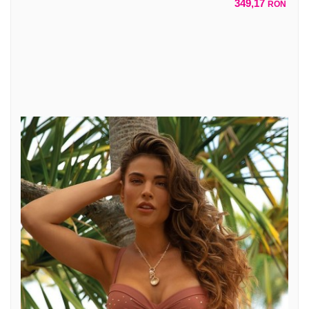
349,17
RON