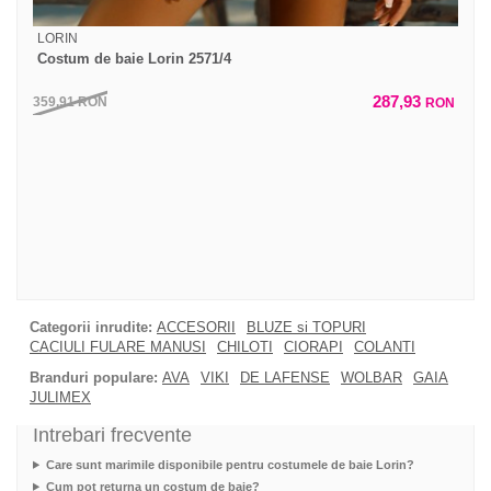
LORIN
Costum de baie Lorin 2571/4
287,93
359,91
RON
RON
Categorii inrudite:
ACCESORII
BLUZE si TOPURI
CACIULI FULARE MANUSI
CHILOTI
CIORAPI
COLANTI
Branduri populare:
AVA
VIKI
DE LAFENSE
WOLBAR
GAIA
JULIMEX
Intrebari frecvente
Care sunt marimile disponibile pentru costumele de baie Lorin?
Cum pot returna un costum de baie?