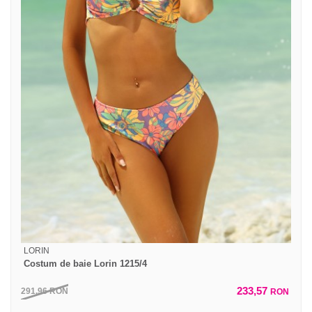
LORIN
Costum de baie Lorin 1215/4
233,57
291,96
RON
RON