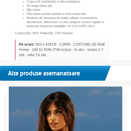
Cupe soft (neintarite) si fara armatura
Se leaga dupa gat
Slip clasic
Dezvaluie partial spatele in mod seducator
Realizat din tesatura de inalta calitate rezistenta la
decolorare, deformare si care asigura uscare rapida si
protectie impotriva radiatiilor UV (UV (UPF) 50+)
Compozitie: 85% Poliamida, 15% Elastan
Pe scurt:
SKU L4261/9 · LORIN · COSTUME DE BAIE
Femei · 190,51 RON (TVA inclus) · In stoc · livrare 1-7
zile · retur 14 zile
Alte produse asemanatoare