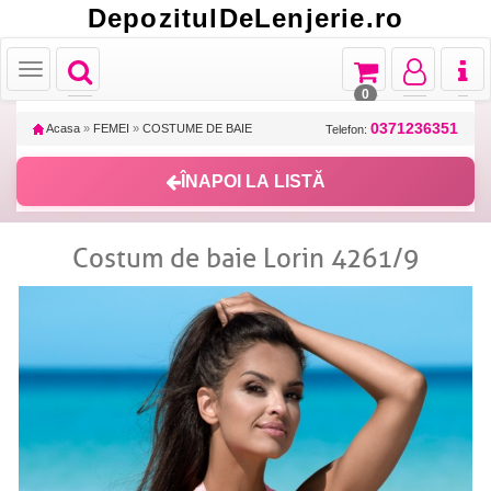
DepozitulDeLenjerie.ro
Toggle
Toggle
Toggle
Toggl
Toggle
navigation
navigation
navigation
naviga
navigation
0
0371236351
Acasa
»
FEMEI
»
COSTUME DE BAIE
Telefon:
ÎNAPOI LA LISTĂ
Costum de baie Lorin 4261/9