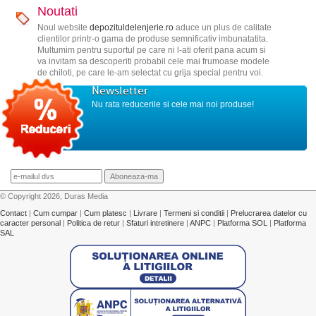
Noutati
Noul website
depozituldelenjerie.ro
aduce un plus de calitate
clientilor printr-o gama de produse semnificativ imbunatatita.
Multumim pentru suportul pe care ni l-ati oferit pana acum si
va invitam sa descoperiti probabil cele mai frumoase modele
de chiloti, pe care le-am selectat cu grija special pentru voi.
Newsletter
Nu rata reducerile si cele mai noi produse!
© Copyright 2026, Duras Media
Contact
|
Cum cumpar
|
Cum platesc
|
Livrare
|
Termeni si conditii
|
Prelucrarea datelor cu
caracter personal
|
Politica de retur
|
Sfaturi intretinere
|
ANPC
|
Platforma SOL
|
Platforma
SAL