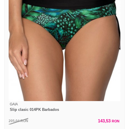
GAIA
Slip clasic 014PK Barbados
143,53
205,04
RON
RON