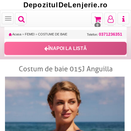
DepozitulDeLenjerie.ro
Toggle
Toggle
Toggle
Toggl
Toggle
navigation
navigation
navigation
naviga
navigation
0
0371236351
Acasa
»
FEMEI
»
COSTUME DE BAIE
Telefon:
ÎNAPOI LA LISTĂ
Costum de baie 015J Anguilla