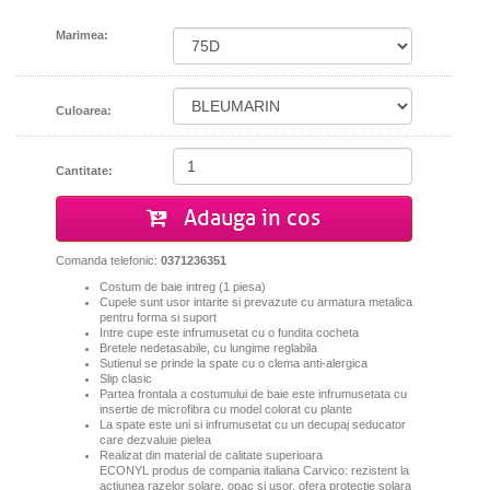
Marimea:
Culoarea:
Cantitate:
Adauga in cos
Comanda telefonic:
0371236351
Costum de baie intreg (1 piesa)
Cupele sunt usor intarite si prevazute cu armatura metalica
pentru forma si suport
Intre cupe este infrumusetat cu o fundita cocheta
Bretele nedetasabile, cu lungime reglabila
Sutienul se prinde la spate cu o clema anti-alergica
Slip clasic
Partea frontala a costumului de baie este infrumusetata cu
insertie de microfibra cu model colorat cu plante
La spate este uni si infrumusetat cu un decupaj seducator
care dezvaluie pielea
Realizat din material de calitate superioara
ECONYL produs de compania italiana Carvico: rezistent la
actiunea razelor solare, opac si usor, ofera protectie solara