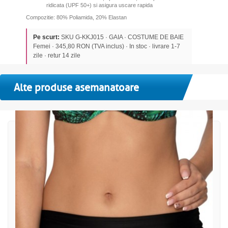
ridicata (UPF 50+) si asigura uscare rapida
Compozitie: 80% Poliamida, 20% Elastan
Pe scurt:
SKU G-KKJ015 · GAIA · COSTUME DE BAIE
Femei · 345,80 RON (TVA inclus) · In stoc · livrare 1-7
zile · retur 14 zile
Alte produse asemanatoare