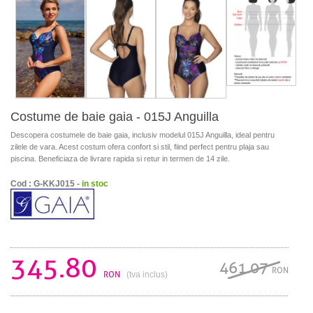
Costume de baie gaia - 015J Anguilla
Descopera costumele de baie gaia, inclusiv modelul 015J Anguilla, ideal pentru
zilele de vara. Acest costum ofera confort si stil, fiind perfect pentru plaja sau
piscina. Beneficiaza de livrare rapida si retur in termen de 14 zile.
Cod : G-KKJ015 -
in stoc
345.80
461.07
RON
RON
(tva inclus)