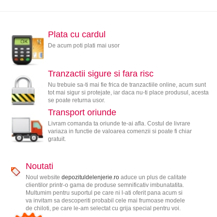
Plata cu cardul
De acum poti plati mai usor
Tranzactii sigure si fara risc
Nu trebuie sa-ti mai fie frica de tranzactiile online, acum sunt
tot mai sigur si protejate, iar daca nu-ti place produsul, acesta
se poate returna usor.
Transport oriunde
Livram comanda ta oriunde te-ai afla. Costul de livrare
variaza in functie de valoarea comenzii si poate fi chiar
gratuit.
Noutati
Noul website
depozituldelenjerie.ro
aduce un plus de calitate
clientilor printr-o gama de produse semnificativ imbunatatita.
Multumim pentru suportul pe care ni l-ati oferit pana acum si
va invitam sa descoperiti probabil cele mai frumoase modele
de chiloti, pe care le-am selectat cu grija special pentru voi.