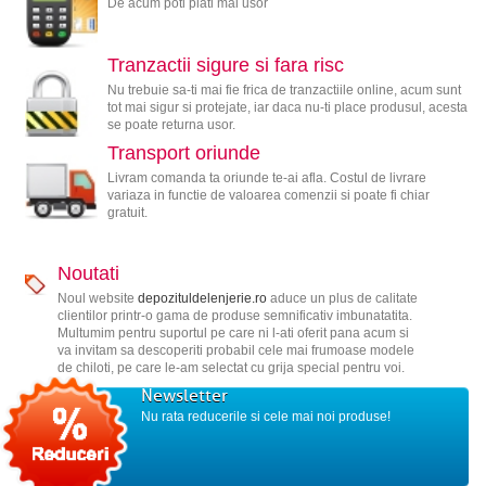
De acum poti plati mai usor
Tranzactii sigure si fara risc
Nu trebuie sa-ti mai fie frica de tranzactiile online, acum sunt
tot mai sigur si protejate, iar daca nu-ti place produsul, acesta
se poate returna usor.
Transport oriunde
Livram comanda ta oriunde te-ai afla. Costul de livrare
variaza in functie de valoarea comenzii si poate fi chiar
gratuit.
Noutati
Noul website
depozituldelenjerie.ro
aduce un plus de calitate
clientilor printr-o gama de produse semnificativ imbunatatita.
Multumim pentru suportul pe care ni l-ati oferit pana acum si
va invitam sa descoperiti probabil cele mai frumoase modele
de chiloti, pe care le-am selectat cu grija special pentru voi.
Newsletter
Nu rata reducerile si cele mai noi produse!