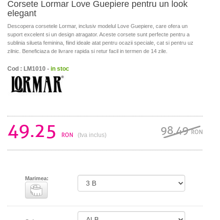
Corsete Lormar Love Guepiere pentru un look
elegant
Descopera corsetele Lormar, inclusiv modelul Love Guepiere, care ofera un
suport excelent si un design atragator. Aceste corsete sunt perfecte pentru a
sublinia silueta feminina, fiind ideale atat pentru ocazii speciale, cat si pentru uz
zilnic. Beneficiaza de livrare rapida si retur facil in termen de 14 zile.
Cod : LM1010 -
in stoc
49.25
98.49
RON
RON
(tva inclus)
Marimea: