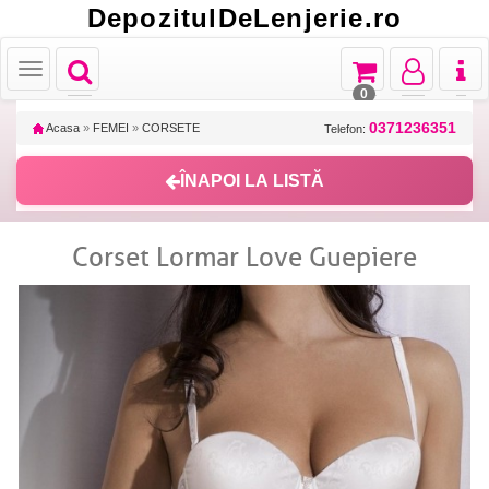
DepozitulDeLenjerie.ro
Toggle
Toggle
Toggle
Toggl
Toggle
navigation
navigation
navigation
naviga
navigation
0
0371236351
Acasa
»
FEMEI
»
CORSETE
Telefon:
ÎNAPOI LA LISTĂ
Corset Lormar Love Guepiere