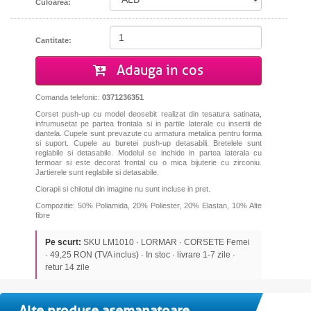
Culoarea:
Cantitate:
Adauga in cos
Comanda telefonic:
0371236351
Corset push-up cu model deosebit realizat din tesatura satinata,
infrumusetat pe partea frontala si in partile laterale cu insertii de
dantela. Cupele sunt prevazute cu armatura metalica pentru forma
si suport. Cupele au buretei push-up detasabili. Bretelele sunt
reglabile si detasabile. Modelul se inchide in partea laterala cu
fermoar si este decorat frontal cu o mica bijuterie cu zirconiu.
Jartierele sunt reglabile si detasabile.
Ciorapii si chilotul din imagine nu sunt incluse in pret.
Compozitie: 50% Poliamida, 20% Poliester, 20% Elastan, 10% Alte
fibre
Pe scurt:
SKU LM1010 · LORMAR · CORSETE Femei
· 49,25 RON (TVA inclus) · In stoc · livrare 1-7 zile ·
retur 14 zile