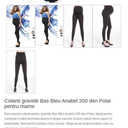
Colanti gravide Bas Bleu Anabel 200 den Polar
pentru mame
Descoperiti colantii pentru gravide Bas Bleu Anabel 200 den Polar, ideali pentru
confortul si stilul dumneavoastra in timpul sarcinii. Acesti colanti ofera suport si
elasticitate, fiind perfecti pentru orice ocazie. Alege acum lenjeria intima care se