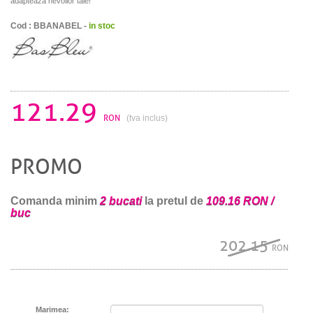
adapteaza nevoilor tale!
Cod : BBANABEL -
in stoc
121.29
RON
(tva inclus)
PROMO
Comanda minim
2 bucati
la pretul de
109.16 RON /
buc
202.15
RON
Marimea: