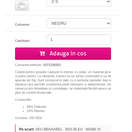
Culoarea:
Cantitate:
Adauga in cos
Comanda telefonic:
0371236351
Colanti pentru gravide captusiti in interior cu polar, un material gros
si pufos pentru ca viitoarele mamici sa se simta confortabil si sa fie
aparate de frig. Sunt prevazuti in talie cu o portiune pantalon lata si
elastica care permite sustinerea partii inferioare a abdomenului. Se
remarca prin feminitate si comoditate, iar materialul flexibil aduce un
plus de confort tinutei tale.
Compozitie:
85% Poliester
15% Elastan
Grosime: 200 DEN
Pe scurt:
SKU BBANABEL · BAS BLEU · MAME SI