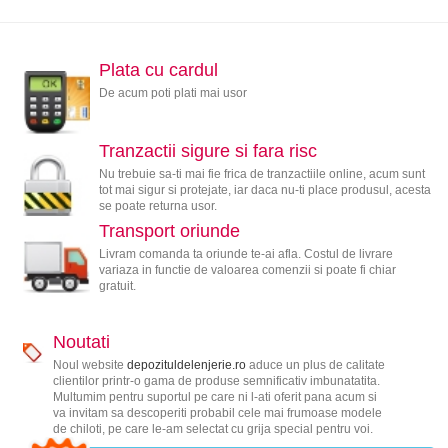
Plata cu cardul
De acum poti plati mai usor
Tranzactii sigure si fara risc
Nu trebuie sa-ti mai fie frica de tranzactiile online, acum sunt
tot mai sigur si protejate, iar daca nu-ti place produsul, acesta
se poate returna usor.
Transport oriunde
Livram comanda ta oriunde te-ai afla. Costul de livrare
variaza in functie de valoarea comenzii si poate fi chiar
gratuit.
Noutati
Noul website
depozituldelenjerie.ro
aduce un plus de calitate
clientilor printr-o gama de produse semnificativ imbunatatita.
Multumim pentru suportul pe care ni l-ati oferit pana acum si
va invitam sa descoperiti probabil cele mai frumoase modele
de chiloti, pe care le-am selectat cu grija special pentru voi.