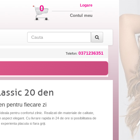
Logare
0
Contul meu
0371236351
Telefon:
lassic 20 den
en pentru fiecare zi
deala pentru confortul zilnic. Realizati din materiale de calitate,
n aspect elegant. Cu livrare rapida in 24 de ore si posibilitatea de
 experienta placuta si fara griji.