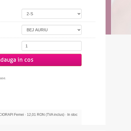
dauga in cos
oase.
ORAPI Femei · 12,01 RON (TVA inclus) · In stoc