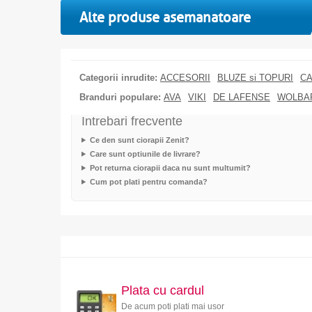
Alte produse asemanatoare
Categorii inrudite:
ACCESORII
BLUZE si TOPURI
CA
Branduri populare:
AVA
VIKI
DE LAFENSE
WOLBA
Intrebari frecvente
Ce den sunt ciorapii Zenit?
Care sunt optiunile de livrare?
Pot returna ciorapii daca nu sunt multumit?
Cum pot plati pentru comanda?
Plata cu cardul
De acum poti plati mai usor