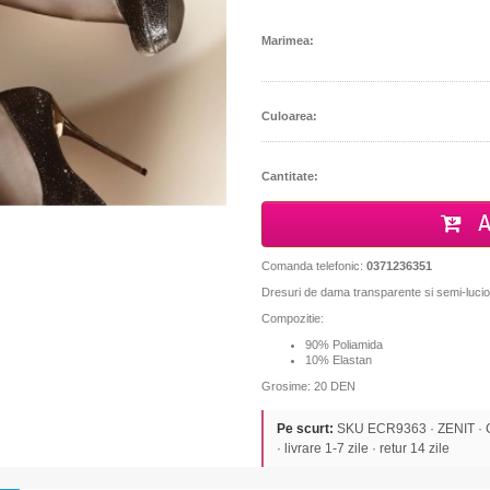
Marimea:
Culoarea:
Cantitate:
A
Comanda telefonic:
0371236351
Dresuri de dama transparente si semi-luci
Compozitie:
90% Poliamida
10% Elastan
Grosime: 20 DEN
Pe scurt:
SKU ECR9363 · ZENIT · CI
· livrare 1-7 zile · retur 14 zile