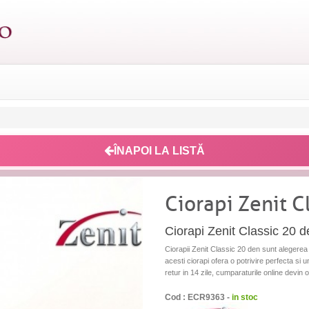
ÎNAPOI LA LISTĂ
Ciorapi Zenit C
Ciorapi Zenit Classic 20 d
Ciorapii Zenit Classic 20 den sunt alegerea i
acesti ciorapi ofera o potrivire perfecta si u
retur in 14 zile, cumparaturile online devin o
Cod : ECR9363 -
in stoc