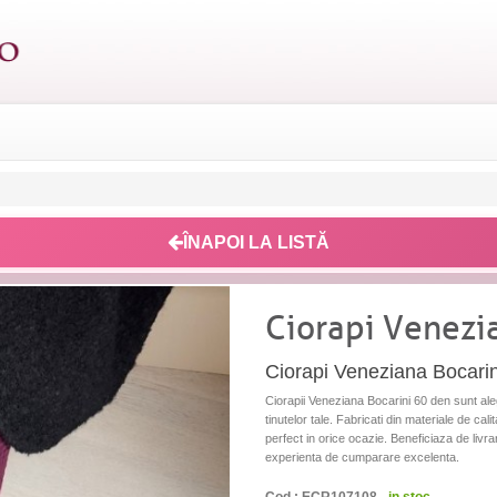
ÎNAPOI LA LISTĂ
Ciorapi Venezi
Ciorapi Veneziana Bocarini
Ciorapii Veneziana Bocarini 60 den sunt al
tinutelor tale. Fabricati din materiale de cal
perfect in orice ocazie. Beneficiaza de livra
experienta de cumparare excelenta.
Cod : ECR107108 -
in stoc