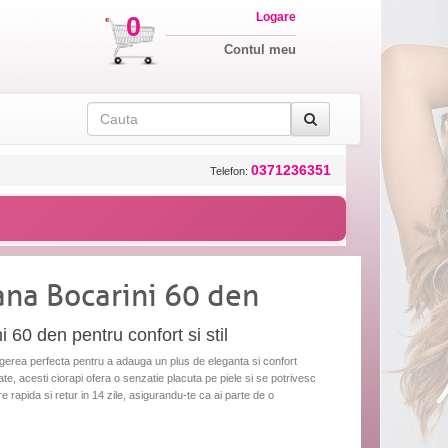
Logare
0
Contul meu
0371236351
Telefon:
ana Bocarini 60 den
 60 den pentru confort si stil
egerea perfecta pentru a adauga un plus de eleganta si confort
itate, acesti ciorapi ofera o senzatie placuta pe piele si se potrivesc
re rapida si retur in 14 zile, asigurandu-te ca ai parte de o