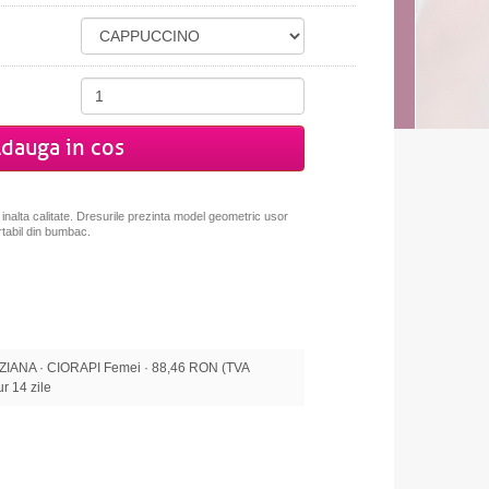
dauga in cos
inalta calitate. Dresurile prezinta model
geometric usor
ortabil din bumbac.
ANA · CIORAPI Femei · 88,46 RON (TVA
tur 14 zile