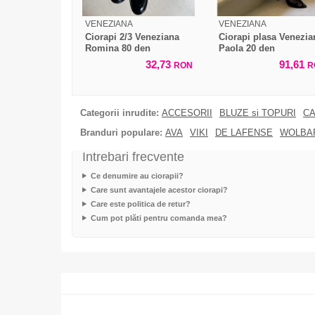
VENEZIANA
VENEZIANA
Ciorapi 2/3 Veneziana
Ciorapi plasa Venezia
Romina 80 den
Paola 20 den
32,73
91,61
RON
R
Categorii inrudite:
ACCESORII
BLUZE si TOPURI
CA
Branduri populare:
AVA
VIKI
DE LAFENSE
WOLBA
Intrebari frecvente
Ce denumire au ciorapii?
Care sunt avantajele acestor ciorapi?
Care este politica de retur?
Cum pot plăti pentru comanda mea?