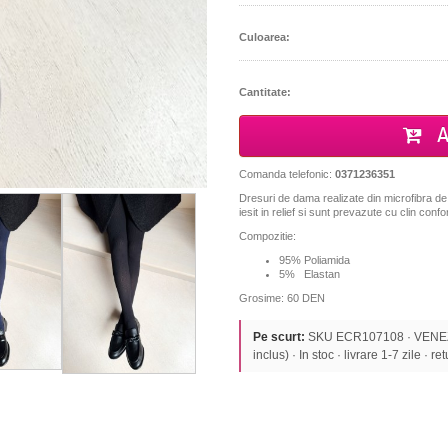
Culoarea:
Cantitate:
A
Comanda telefonic:
0371236351
Dresuri de dama realizate din microfibra de 
iesit in relief si sunt prevazute cu clin conf
Compozitie:
95% Poliamida
5% Elastan
Grosime: 60 DEN
Pe scurt:
SKU ECR107108 · VENEZI
inclus) · In stoc · livrare 1-7 zile · re