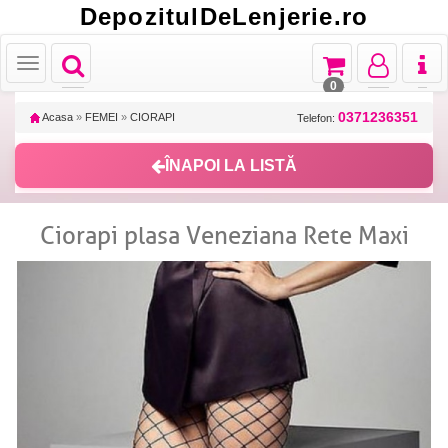
DepozitulDeLenjerie.ro
Toggle
Toggle
Toggle
Toggl
Toggle
navigation
navigation
navigation
naviga
navigation
0
0371236351
Acasa
»
FEMEI
»
CIORAPI
Telefon:
ÎNAPOI LA LISTĂ
Ciorapi plasa Veneziana Rete Maxi