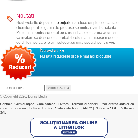
Noutati
Noul website
depozituldelenjerie.ro
aduce un plus de calitate
clientilor printr-o gama de produse semnificativ imbunatatita.
Multumim pentru suportul pe care ni l-ati oferit pana acum si
va invitam sa descoperiti probabil cele mai frumoase modele
de chiloti, pe care le-am selectat cu grija special pentru voi.
Newsletter
Nu rata reducerile si cele mai noi produse!
© Copyright 2026, Duras Media
Contact
|
Cum cumpar
|
Cum platesc
|
Livrare
|
Termeni si conditii
|
Prelucrarea datelor cu
caracter personal
|
Politica de retur
|
Sfaturi intretinere
|
ANPC
|
Platforma SOL
|
Platforma
SAL