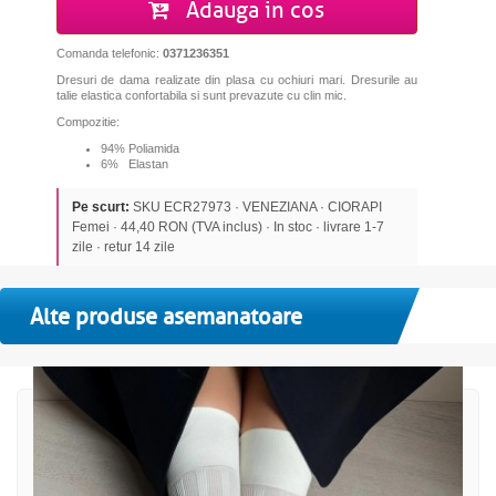
Adauga in cos
Comanda telefonic:
0371236351
Dresuri de dama realizate din plasa cu ochiuri mari.
Dresurile au
talie elastica confortabila si sunt prevazute cu clin mic.
Compozitie:
94% Poliamida
6% Elastan
Pe scurt:
SKU ECR27973 · VENEZIANA · CIORAPI
Femei · 44,40 RON (TVA inclus) · In stoc · livrare 1-7
zile · retur 14 zile
Alte produse asemanatoare