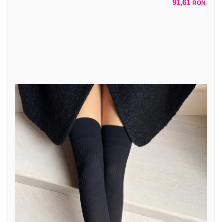
91,61
RON