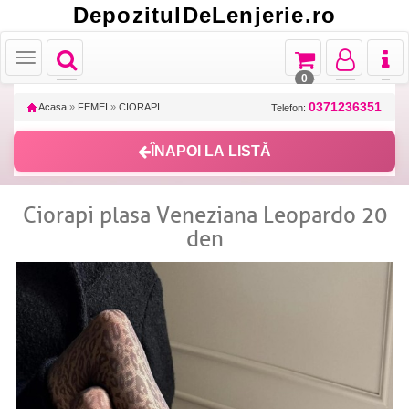
DepozitulDeLenjerie.ro
Toggle
Toggle
Toggle
Toggl
Toggle
navigation
navigation
navigation
naviga
navigation
0
0371236351
Acasa
»
FEMEI
»
CIORAPI
Telefon:
ÎNAPOI LA LISTĂ
Ciorapi plasa Veneziana Leopardo 20
den