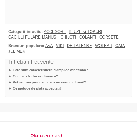
Categorii inrudite:
ACCESORII
BLUZE si TOPURI
CACIULI FULARE MANUSI
CHILOTI
COLANTI
CORSETE
Branduri populare:
AVA
VIKI
DE LAFENSE
WOLBAR
GAIA
JULIMEX
Intrebari frecvente
Care sunt caracteristicile ciorapilor Veneziana?
Cum se efectueaza livrarea?
Pot returna produsul daca nu sunt multumit?
Ce metode de plata acceptati?
Plata cu cardul