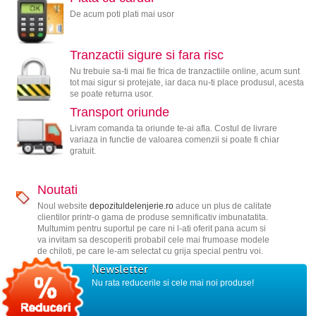
De acum poti plati mai usor
Tranzactii sigure si fara risc
Nu trebuie sa-ti mai fie frica de tranzactiile online, acum sunt
tot mai sigur si protejate, iar daca nu-ti place produsul, acesta
se poate returna usor.
Transport oriunde
Livram comanda ta oriunde te-ai afla. Costul de livrare
variaza in functie de valoarea comenzii si poate fi chiar
gratuit.
Noutati
Noul website
depozituldelenjerie.ro
aduce un plus de calitate
clientilor printr-o gama de produse semnificativ imbunatatita.
Multumim pentru suportul pe care ni l-ati oferit pana acum si
va invitam sa descoperiti probabil cele mai frumoase modele
de chiloti, pe care le-am selectat cu grija special pentru voi.
Newsletter
Nu rata reducerile si cele mai noi produse!