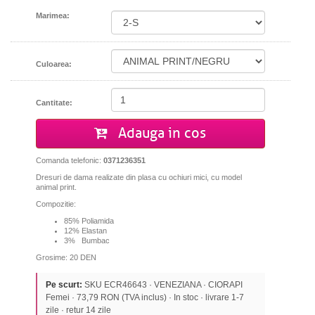
Marimea:
Culoarea:
Cantitate:
Adauga in cos
Comanda telefonic:
0371236351
Dresuri de dama realizate din plasa cu ochiuri mici, cu model
animal print.
Compozitie:
85% Poliamida
12% Elastan
3% Bumbac
Grosime: 20 DEN
Pe scurt:
SKU ECR46643 · VENEZIANA · CIORAPI
Femei · 73,79 RON (TVA inclus) · In stoc · livrare 1-7
zile · retur 14 zile