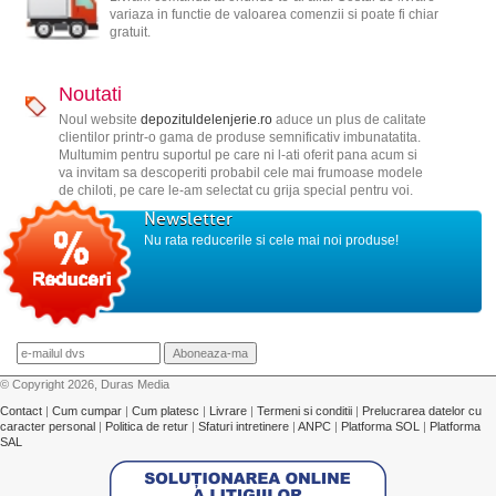
variaza in functie de valoarea comenzii si poate fi chiar
gratuit.
Noutati
Noul website
depozituldelenjerie.ro
aduce un plus de calitate
clientilor printr-o gama de produse semnificativ imbunatatita.
Multumim pentru suportul pe care ni l-ati oferit pana acum si
va invitam sa descoperiti probabil cele mai frumoase modele
de chiloti, pe care le-am selectat cu grija special pentru voi.
Newsletter
Nu rata reducerile si cele mai noi produse!
© Copyright 2026, Duras Media
Contact
|
Cum cumpar
|
Cum platesc
|
Livrare
|
Termeni si conditii
|
Prelucrarea datelor cu
caracter personal
|
Politica de retur
|
Sfaturi intretinere
|
ANPC
|
Platforma SOL
|
Platforma
SAL