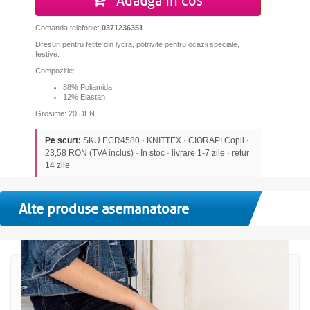
Adauga in cos
Comanda telefonic:
0371236351
Dresuri pentru fetite din lycra, potrivite pentru ocazii speciale,
festive.
Compozitie:
88% Poliamida
12% Elastan
Grosime: 20 DEN
Pe scurt:
SKU ECR4580 · KNITTEX · CIORAPI Copii ·
23,58 RON (TVA inclus) · In stoc · livrare 1-7 zile · retur
14 zile
Alte produse asemanatoare