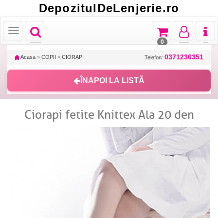
DepozitulDeLenjerie.ro
Toggle
Toggle
Toggle
Toggl
Toggle
navigation
navigation
navigation
naviga
navigation
0
0371236351
Acasa
»
COPII
»
CIORAPI
Telefon:
ÎNAPOI LA LISTĂ
Ciorapi fetite Knittex Ala 20 den