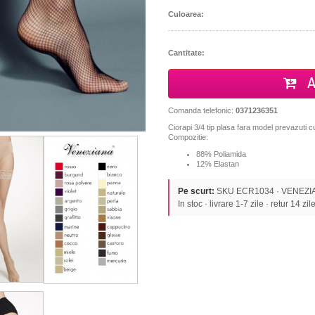
Culoarea:
Cantitate:
A
Comanda telefonic:
0371236351
Ciorapi 3/4 tip plasa fara model prevazuti c
Compozitie:
88% Poliamida
12% Elastan
Pe scurt:
SKU ECR1034 · VENEZIANA
In stoc · livrare 1-7 zile · retur 14 zil