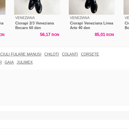
VENEZIANA
VENEZIANA
V
na
Ciorapi 2/3 Veneziana
Ciorapi Veneziana Linea
Ci
Bocaro 60 den
Arte 40 den
Bo
56,17
85,01
ON
RON
RON
CIULI FULARE MANUSI
CHILOTI
COLANTI
CORSETE
R
GAIA
JULIMEX