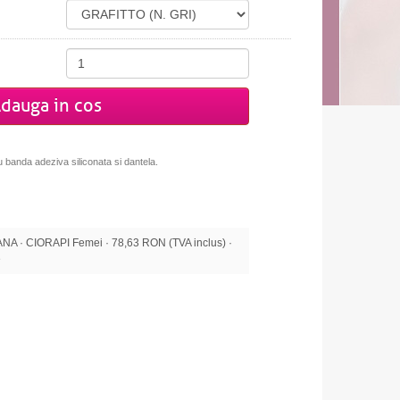
dauga in cos
u banda adeziva siliconata si dantela.
 · CIORAPI Femei · 78,63 RON (TVA inclus) ·
e