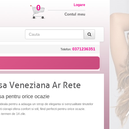
Logare
0
Contul meu
0371236351
Telefon:
asa Veneziana Ar Rete
sa pentru orice ocazie
ideala pentru a adauga un strop de eleganta si senzualitate tinutelor
i ciorapi ofera confort si stil, fiind perfecti pentru orice ocazie.
n termen de 14 zile.