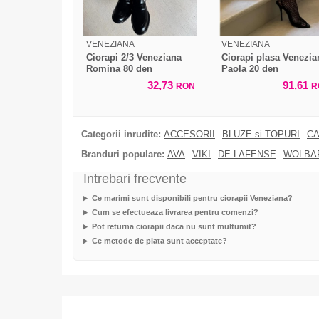
VENEZIANA
VENEZIANA
Ciorapi 2/3 Veneziana
Ciorapi plasa Venezia
Romina 80 den
Paola 20 den
32,73
91,61
RON
R
Categorii inrudite:
ACCESORII
BLUZE si TOPURI
CA
Branduri populare:
AVA
VIKI
DE LAFENSE
WOLBA
Intrebari frecvente
Ce marimi sunt disponibili pentru ciorapii Veneziana?
Cum se efectueaza livrarea pentru comenzi?
Pot returna ciorapii daca nu sunt multumit?
Ce metode de plata sunt acceptate?