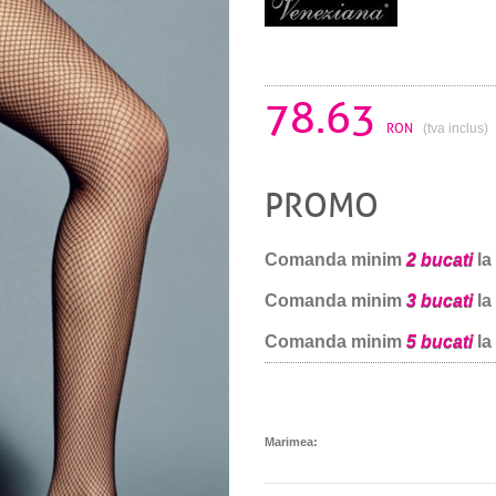
78.63
RON
(tva inclus)
PROMO
Comanda minim
2 bucati
la
Comanda minim
3 bucati
la
Comanda minim
5 bucati
la
Marimea: