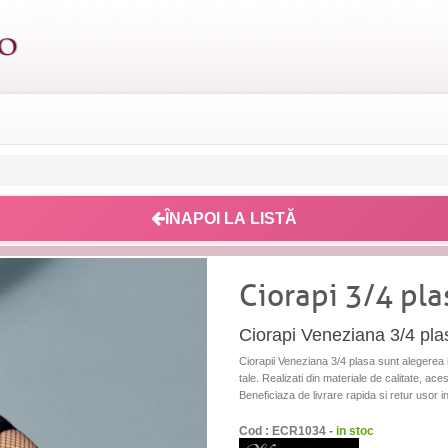
ÎNAPOI LA LISTĂ
Ciorapi 3/4 pl
Ciorapi Veneziana 3/4 pla
Ciorapii Veneziana 3/4 plasa sunt alegerea 
tale. Realizati din materiale de calitate, acest
Beneficiaza de livrare rapida si retur usor i
Cod : ECR1034 -
in stoc