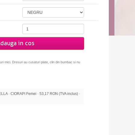
dauga in cos
ri mici. Dresuri au cusaturi plate, clin din bumbac si nu
A · CIORAPI Femei · 53,17 RON (TVA inclus) ·
e