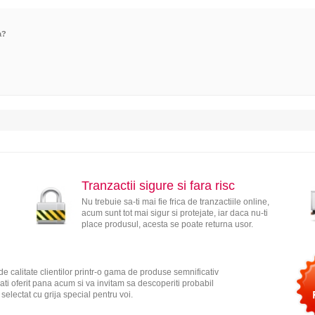
a?
Tranzactii sigure si fara risc
Nu trebuie sa-ti mai fie frica de tranzactiile online,
acum sunt tot mai sigur si protejate, iar daca nu-ti
place produsul, acesta se poate returna usor.
e calitate clientilor printr-o gama de produse semnificativ
ati oferit pana acum si va invitam sa descoperiti probabil
electat cu grija special pentru voi.