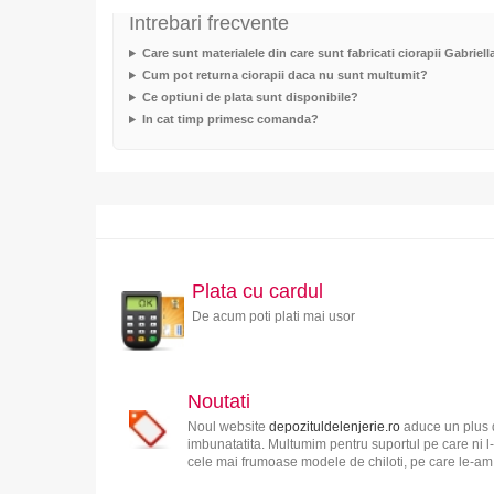
Intrebari frecvente
Care sunt materialele din care sunt fabricati ciorapii Gabriell
Cum pot returna ciorapii daca nu sunt multumit?
Ce optiuni de plata sunt disponibile?
In cat timp primesc comanda?
Plata cu cardul
De acum poti plati mai usor
Noutati
Noul website
depozituldelenjerie.ro
aduce un plus d
imbunatatita. Multumim pentru suportul pe care ni l-
cele mai frumoase modele de chiloti, pe care le-am s