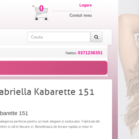
Logare
0
Contul meu
0371236351
Telefon:
abriella Kabarette 151
abarette 151
alegerea perfecta pentru un look elegant si seducator. Fabricati din
fort si stil in fiecare zi. Beneficiaza de livrare rapida si retur in