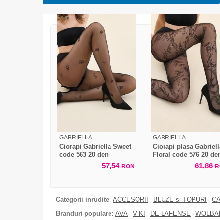
GABRIELLA
GABRIELLA
Ciorapi Gabriella Sweet
Ciorapi plasa Gabriell
code 563 20 den
Floral code 576 20 de
57,54
61,86
RON
R
Categorii inrudite:
ACCESORII
BLUZE si TOPURI
CA
Branduri populare:
AVA
VIKI
DE LAFENSE
WOLBA