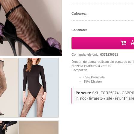
Culoarea:
Cantitate:
A
Comanda telefonic:
0371236351
Dresuri de dama realizate din plasa cu ochiu
prezinta intaritura la varfuri.
Compozitie:
85% Poliamida
15% Elastan
Pe scurt:
SKU ECR26874 · GABRIELL
In stoc · livrare 1-7 zile · retur 14 zil