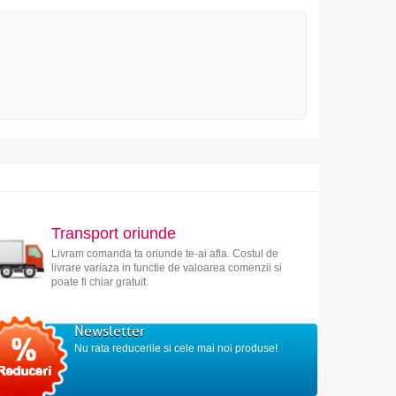
Transport oriunde
Livram comanda ta oriunde te-ai afla. Costul de
livrare variaza in functie de valoarea comenzii si
poate fi chiar gratuit.
Newsletter
Nu rata reducerile si cele mai noi produse!