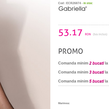
Cod : ECR26874 -
in stoc
53.17
RON
(tva inclus)
PROMO
Comanda minim
2 bucati
la
Comanda minim
3 bucati
la
Comanda minim
5 bucati
la
Marimea: