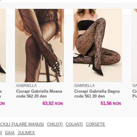
GABRIELLA
GABRIELLA
GA
a
Ciorapi Gabriella Moana
Ciorapi Gabriella Dagna
Ci
n
code 562 20 den
code 561 20 den
Pu
d
63,52
51,56
ON
RON
RON
CIULI FULARE MANUSI
CHILOTI
COLANTI
CORSETE
R
GAIA
JULIMEX