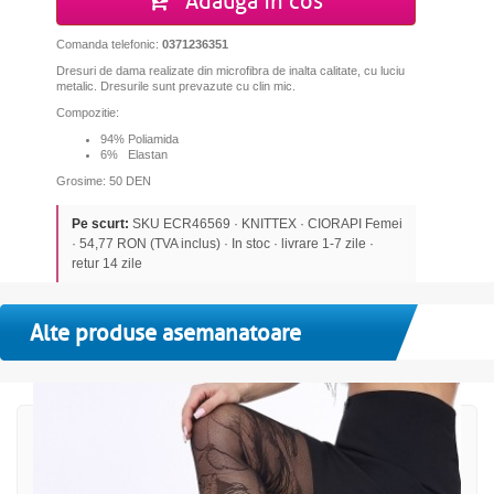
Adauga in cos
Comanda telefonic:
0371236351
Dresuri de dama realizate din microfibra de inalta calitate, cu luciu
metalic. Dresurile sunt prevazute cu clin mic.
Compozitie:
94% Poliamida
6% Elastan
Grosime: 50 DEN
Pe scurt:
SKU ECR46569 · KNITTEX · CIORAPI Femei
· 54,77 RON (TVA inclus) · In stoc · livrare 1-7 zile ·
retur 14 zile
Alte produse asemanatoare