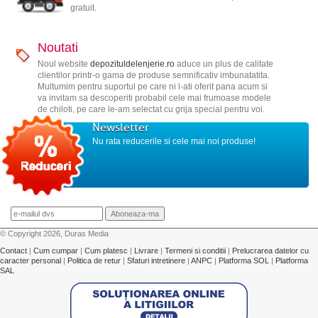
gratuit.
Noutati
Noul website
depozituldelenjerie.ro
aduce un plus de calitate
clientilor printr-o gama de produse semnificativ imbunatatita.
Multumim pentru suportul pe care ni l-ati oferit pana acum si
va invitam sa descoperiti probabil cele mai frumoase modele
de chiloti, pe care le-am selectat cu grija special pentru voi.
Newsletter
Nu rata reducerile si cele mai noi produse!
© Copyright 2026, Duras Media
Contact
|
Cum cumpar
|
Cum platesc
|
Livrare
|
Termeni si conditii
|
Prelucrarea datelor cu
caracter personal
|
Politica de retur
|
Sfaturi intretinere
|
ANPC
|
Platforma SOL
|
Platforma
SAL