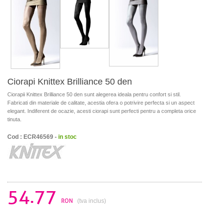
Ciorapi Knittex Brilliance 50 den
Ciorapii Knittex Brilliance 50 den sunt alegerea ideala pentru confort si stil.
Fabricati din materiale de calitate, acestia ofera o potrivire perfecta si un aspect
elegant. Indiferent de ocazie, acesti ciorapi sunt perfecti pentru a completa orice
tinuta.
Cod : ECR46569 -
in stoc
54.77
RON
(tva inclus)