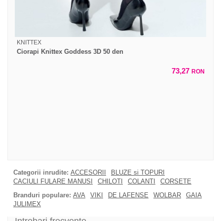
KNITTEX
Ciorapi Knittex Goddess 3D 50 den
73,27
RON
Categorii inrudite:
ACCESORII
BLUZE si TOPURI
CACIULI FULARE MANUSI
CHILOTI
COLANTI
CORSETE
Branduri populare:
AVA
VIKI
DE LAFENSE
WOLBAR
GAIA
JULIMEX