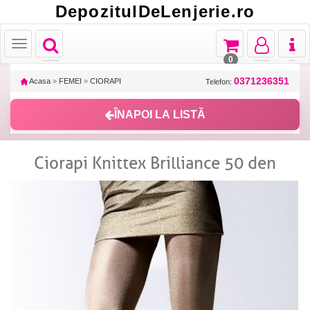
DepozitulDeLenjerie.ro
Toggle
Toggle
Toggle
Toggl
Toggle
navigation
navigation
navigation
naviga
navigation
0
0371236351
Acasa
»
FEMEI
»
CIORAPI
Telefon:
ÎNAPOI LA LISTĂ
Ciorapi Knittex Brilliance 50 den