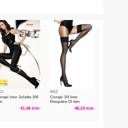
EZ
INEZ
orapi Inez Julietta 100
Ciorapi 3/4 Inez
en
Kleopatra 15 den
41,46
46,24
RON
RON