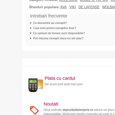
Branduri populare:
AVA
VIKI
DE LAFENSE
WOLBA
Intrebari frecvente
Ce denumire au ciorapii?
Care este pretul ciorapilor Inez?
Ce optiuni de livrare sunt disponibile?
Pot returna ciorapii daca nu imi plac?
Plata cu cardul
De acum poti plati mai usor
Noutati
Noul website
depozituldelenjerie.ro
aduce un plus d
imbunatatita. Multumim pentru suportul pe care ni l-