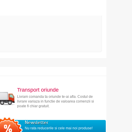
Transport oriunde
Livram comanda ta oriunde te-ai afla. Costul de
livrare variaza in functie de valoarea comenzii si
poate fi chiar gratuit.
Newsletter
Nu rata reducerile si cele mai noi produse!