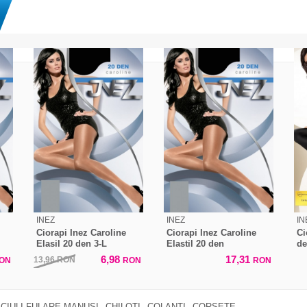
INEZ
INEZ
IN
Ciorapi Inez Caroline
Ciorapi Inez Caroline
Ci
Elasil 20 den 3-L
Elastil 20 den
d
6,98
17,31
13,96
RON
ON
RON
RON
CIULI FULARE MANUSI
CHILOTI
COLANTI
CORSETE