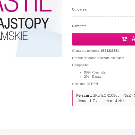
Culoarea:
Cantitate:
A
Comanda telefonic:
0371236351
Dresuri de dama realizate din elastil.
Compozitie:
98% Poliamida
2% Elastan
Grosime: 40 DEN
Pe scurt:
SKU ECR10905 · INEZ · CI
· livrare 1-7 zile · retur 14 zile