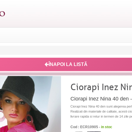
ÎNAPOI LA LISTĂ
Ciorapi Inez Ni
Ciorapi Inez Nina 40 den - 
Ciorapi Inez Nina 40 den sunt alegerea perfe
Realizati din materiale de calitate, acesti ci
livrare rapida si retur in termen de 14 zile 
Cod : ECR10905 -
in stoc