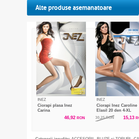
Alte produse asemanatoare
INEZ
INEZ
Ciorapi plasa Inez
Ciorapi Inez Caroline
Carina
Elasil 20 den 4-XL
46,92
15,13
30,25
RON
RON
R
Categorii inrudite:
ACCESORII
BLUZE si TOPURI
CA