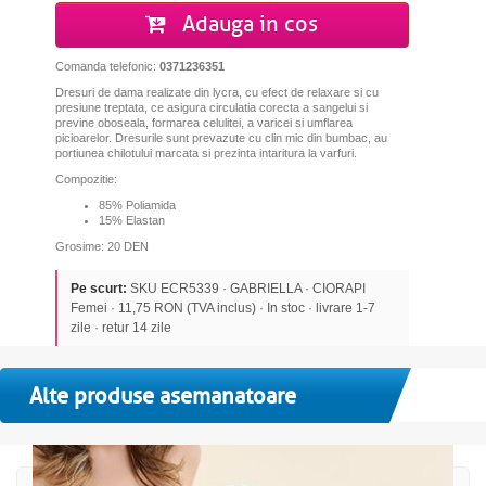
Adauga in cos
Comanda telefonic:
0371236351
Dresuri de dama realizate din lycra, cu efect de relaxare si cu
presiune treptata, ce asigura circulatia corecta a sangelui si
previne oboseala, formarea celulitei, a varicei si umflarea
picioarelor. Dresurile sunt prevazute cu clin mic din bumbac, au
portiunea chilotului marcata si prezinta intaritura la varfuri.
Compozitie:
85% Poliamida
15% Elastan
Grosime: 20 DEN
Pe scurt:
SKU ECR5339 · GABRIELLA · CIORAPI
Femei · 11,75 RON (TVA inclus) · In stoc · livrare 1-7
zile · retur 14 zile
Alte produse asemanatoare