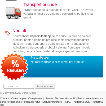
Transport oriunde
Livram comanda ta oriunde te-ai afla. Costul de livrare
variaza in functie de valoarea comenzii si poate fi chiar
gratuit.
Noutati
Noul website
depozituldelenjerie.ro
aduce un plus de calitate
clientilor printr-o gama de produse semnificativ imbunatatita.
Multumim pentru suportul pe care ni l-ati oferit pana acum si
va invitam sa descoperiti probabil cele mai frumoase modele
de chiloti, pe care le-am selectat cu grija special pentru voi.
Newsletter
Nu rata reducerile si cele mai noi produse!
© Copyright 2026, Duras Media
Contact
|
Cum cumpar
|
Cum platesc
|
Livrare
|
Termeni si conditii
|
Prelucrarea datelor cu
caracter personal
|
Politica de retur
|
Sfaturi intretinere
|
ANPC
|
Platforma SOL
|
Platforma
SAL