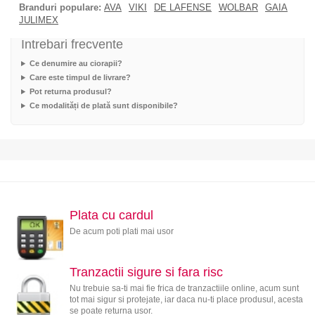
Branduri populare:
AVA
VIKI
DE LAFENSE
WOLBAR
GAIA
JULIMEX
Intrebari frecvente
Ce denumire au ciorapii?
Care este timpul de livrare?
Pot returna produsul?
Ce modalități de plată sunt disponibile?
Plata cu cardul
De acum poti plati mai usor
Tranzactii sigure si fara risc
Nu trebuie sa-ti mai fie frica de tranzactiile online, acum sunt
tot mai sigur si protejate, iar daca nu-ti place produsul, acesta
se poate returna usor.