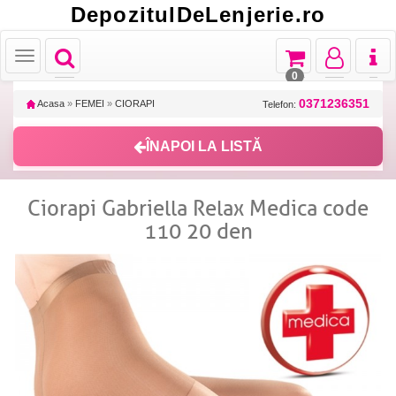
DepozitulDeLenjerie.ro
Toggle
Toggle
Toggle
Toggl
Toggle
navigation
navigation
navigation
naviga
navigation
0
0371236351
Acasa
»
FEMEI
»
CIORAPI
Telefon:
ÎNAPOI LA LISTĂ
Ciorapi Gabriella Relax Medica code
110 20 den